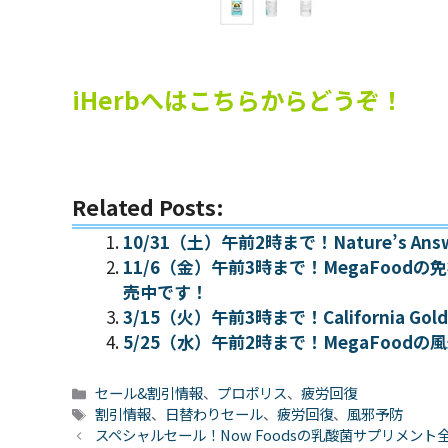
iHerbへはこちらからどうぞ！
Related Posts:
10/31（土）午前2時まで！Nature’s
11/6（金）午前3時まで！MegaFoo
売中です！
3/15（火）午前3時まで！California 
5/25（水）午前2時まで！MegaFoo
カ
セール&割引情報
、
プロポリス
、
疲労回復
テ
タ
割引情報
、
日替わりセール
、
疲労回復
、
風邪予防
ゴ
グ
スペシャルセール！Now Foodsの乳酸菌サプリメン