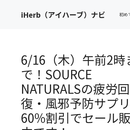
コ
ン
iHerb（アイハーブ）ナビ
初め
テ
ン
ツ
へ
ス
キ
6/16（木）午前2時
ッ
プ
で！SOURCE
NATURALSの疲労回
復・風邪予防サプ
60%割引でセール