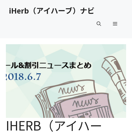
コ
iHerb（アイハーブ）ナビ
ン
テ
メ
ン
ツ
へ
ニ
ス
キ
ュ
ッ
プ
ー
IHERB（アイハー