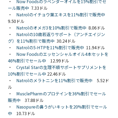
・
Now Foodsのラベンダーオイルを15%割引でセ
ール販売中
7.33ドル
・
Natrolのイチョウ葉エキスを11%割引で販売中
9.50ドル
・
Natrolのオメガ3を10%割引で販売中
8.06ドル
・
Natrolの10歳若返りサポート（アンチエイジン
グ）を11%割引で販売中
30.24ドル
・
Natrolの5-HTPを11%割引で販売中
11.94ドル
・
Now Foodsのエッセンシャルオイル4本セットを
46%割引でセール中
12.99ドル
・
Crystal Starの生理不順サポートサプリメントを
10%割引でセール中
22.46ドル
・
Natrolのメラトニンを11%割引で販売中
5.52ド
ル
・
MusclePharmのプロテインを36%割引でセール
販売中
37.88ドル
・
Nasopureの鼻うがいキットを20%割引でセール
中
10.73ドル