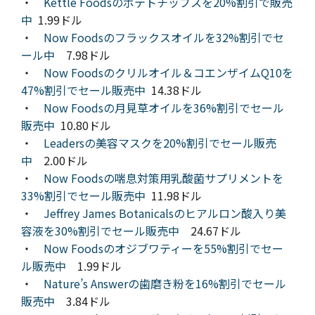
・
Kettle Foodsのポテトチップスを20%割引で販売
中
1.99ドル
・
Now Foodsのフラックスオイルを32%割引でセ
ール中
7.98ドル
・
Now Foodsのクリルオイル＆コエンザイムQ10を
47%割引でセール販売中
14.38ドル
・
Now Foodsの月見草オイルを36%割引でセール
販売中
10.80ドル
・
Leadersの美容マスクを20%割引でセール販売
中
2.00ドル
・
Now Foodsの喘息対策用乳酸菌サプリメントを
33%割引でセール販売中
11.98ドル
・
Jeffrey James Botanicalsのヒアルロン酸入り美
容液を30%割引でセール販売中
24.67ドル
・
Now Foodsのオジブワティーを55%割引でセー
ル販売中
1.99ドル
・
Nature’s Answerの歯磨き粉を16%割引でセール
販売中
3.84ドル