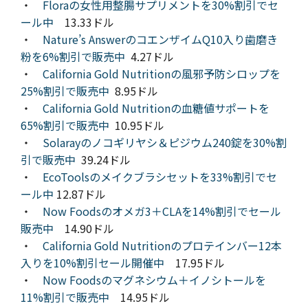
・
Floraの女性用整腸サプリメントを30%割引でセ
ール中
13.33ドル
・
Nature’s AnswerのコエンザイムQ10入り歯磨き
粉を6%割引で販売中
4.27ドル
・
California Gold Nutritionの風邪予防シロップを
25%割引で販売中
8.95ドル
・
California Gold Nutritionの血糖値サポートを
65%割引で販売中
10.95ドル
・
Solarayのノコギリヤシ＆ピジウム240錠を30%割
引で販売中
39.24ドル
・
EcoToolsのメイクブラシセットを33%割引でセ
ール中
12.87ドル
・
Now Foodsのオメガ3＋CLAを14%割引でセール
販売中
14.90ドル
・
California Gold Nutritionのプロテインバー12本
入りを10%割引セール開催中
17.95ドル
・
Now Foodsのマグネシウム＋イノシトールを
11%割引で販売中
14.95ドル