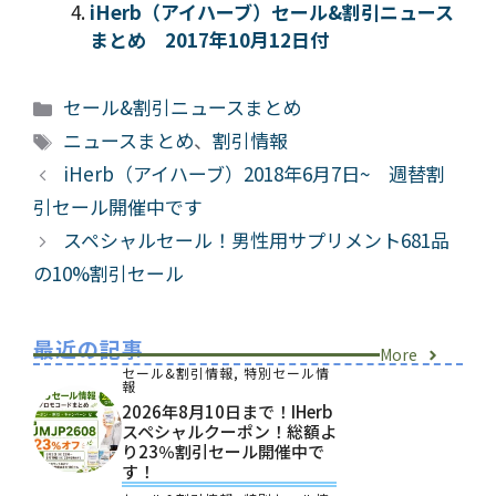
iHerb（アイハーブ）セール&割引ニュース
まとめ 2017年10月12日付
カ
セール&割引ニュースまとめ
テ
タ
ニュースまとめ
、
割引情報
ゴ
グ
iHerb（アイハーブ）2018年6月7日~ 週替割
リ
引セール開催中です
ー
スペシャルセール！男性用サプリメント681品
の10%割引セール
最近の記事
More
セール&割引情報
,
特別セール情
報
2026年8月10日まで！iHerb
スペシャルクーポン！総額よ
り23％割引セール開催中で
す！