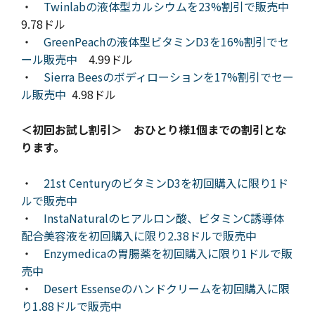
・
Twinlabの液体型カルシウムを23%割引で販売中
9.78ドル
・
GreenPeachの液体型ビタミンD3を16%割引でセ
ール販売中
4.99ドル
・
Sierra Beesのボディローションを17%割引でセー
ル販売中
4.98ドル
＜初回お試し割引＞ おひとり様1個までの割引とな
ります。
・
21st CenturyのビタミンD3を初回購入に限り1ド
ルで販売中
・
InstaNaturalのヒアルロン酸、ビタミンC誘導体
配合美容液を初回購入に限り2.38ドルで販売中
・
Enzymedicaの胃腸薬を初回購入に限り1ドルで販
売中
・
Desert Essenseのハンドクリームを初回購入に限
り1.88ドルで販売中