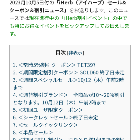
2023月10月5日付の
「iHerb（アイハーブ）セール&
クーポン＆割引ニュース」
をお送りします。このニュ
ースでは
現在進行中の「iHerb割引イベント」の中で
も特にお得なイベントをピックアップしてお伝えしま
す。
目次
[
非表示
]
1.
＜常時5%割引クーポン＞ TET397
2.
＜期間限定割引クーポン＞ GOLD60 終了日未定
3.
＜週間スペシャルセール＞10/12（木）午前2時
まで
4.
＜週替割引ブランド＞ 全商品が10～20%割引
となります。10月12日（木）午前2時まで
5.
＜初回ユーザ限定クーポン＞
6.
＜シークレットセール＞終了日未定
7.
＜セールクイックリンク＞
8.
＜単品セール＞
9.
＜初回お試し割引＞ おひとり様1個までの割引