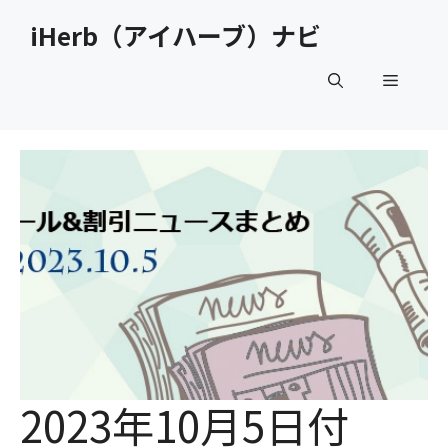
コ
iHerb（アイハーブ）ナビ
ン
テ
メ
ン
ツ
へ
ニ
ス
キ
ュ
ッ
プ
ー
2023年10月5日付