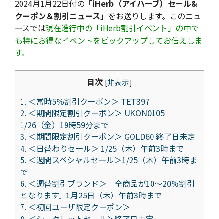
2024月1月22日付の
「iHerb（アイハーブ）セール&
クーポン＆割引ニュース」
をお送りします。このニュ
ースでは
現在進行中の「iHerb割引イベント」の中で
も特にお得なイベントをピックアップしてお伝えしま
す。
目次
[
非表示
]
1.
＜常時5%割引クーポン＞ TET397
2.
＜期間限定割引クーポン＞ UKON0105
1/26（金）19時59分まで
3.
＜期間限定割引クーポン＞ GOLD60 終了日未定
4.
＜日替わりセール＞ 1/25（木）午前3時まで
5.
＜週間スペシャルセール＞1/25（木）午前3時ま
で
6.
＜週替割引ブランド＞ 全商品が10～20%割引
となります。1月25日（木）午前3時まで
7.
＜初回ユーザ限定クーポン＞
8.
＜シークレットセール＞終了日未定