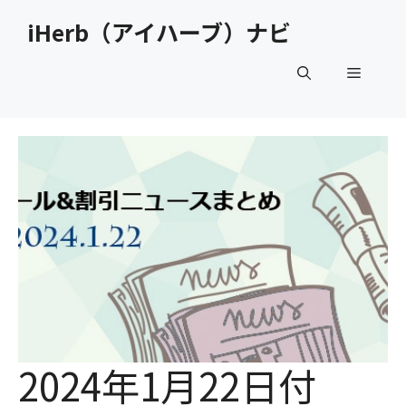
コ
iHerb（アイハーブ）ナビ
ン
テ
メ
ン
ツ
へ
ニ
ス
キ
ュ
ッ
プ
ー
2024年1月22日付