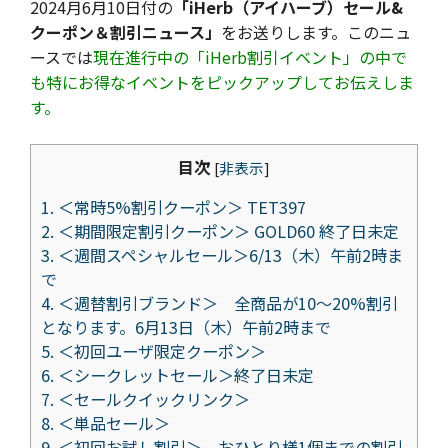
2024月6月10日付の
「iHerb（アイハーブ）セール&
クーポン＆割引ニュース」
をお送りします。このニュ
ースでは
現在進行中の「iHerb割引イベント」の中で
も特にお得なイベントをピックアップしてお伝えしま
す。
目次
[
非表示
]
1.
＜常時5%割引クーポン＞ TET397
2.
＜期間限定割引クーポン＞ GOLD60 終了日未定
3.
＜週間スペシャルセール＞6/13（木）午前2時ま
で
4.
＜週替割引ブランド＞ 全商品が10～20%割引
となります。6月13日（木）午前2時まで
5.
＜初回ユーザ限定クーポン＞
6.
＜シークレットセール＞終了日未定
7.
＜セールクイックリンク＞
8.
＜単品セール＞
9.
＜初回お試し割引＞ おひとり様1個までの割引