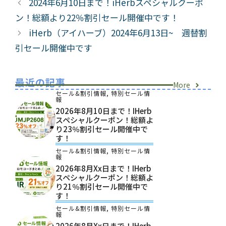
2024年6月10日まで！iHerbスペシャルクーポ
リ
ン！総額より22％割引セール開催中です！
ー
iHerb（アイハーブ）2024年6月13日~ 週替割
引セール開催中です
最近の記事
More
セール&割引情報
,
特別セール情
報
2026年8月10日まで！iHerb
スペシャルクーポン！総額よ
り23％割引セール開催中で
す！
セール&割引情報
,
特別セール情
報
2026年8月xx日まで！iHerb
スペシャルクーポン！総額よ
り21％割引セール開催中で
す！
セール&割引情報
,
特別セール情
報
2026年8月xx日まで！iHerb