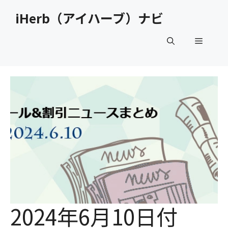
コ
iHerb（アイハーブ）ナビ
ン
テ
メ
ン
ツ
へ
ニ
ス
キ
ュ
ッ
プ
ー
2024年6月10日付