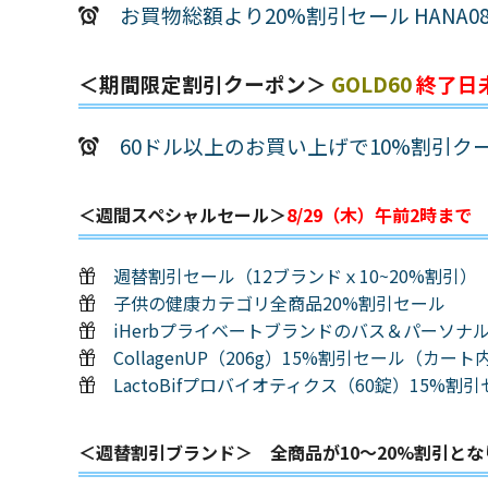
お買物総額より20%割引セール HANA08
＜期間限定割引クーポン＞
GOLD60
終了日
60ドル以上のお買い上げで10%割引クーポ
＜週間スペシャルセール＞
8/29（木）午前2時まで
週替割引セール（12ブランドｘ10~20%割引）
子供の健康カテゴリ全商品20%割引セール
iHerbプライベートブランドのバス＆パーソナ
CollagenUP（206g）15%割引セール（カー
LactoBifプロバイオティクス（60錠）15%
＜週替割引ブランド＞ 全商品が10～20%割引とな