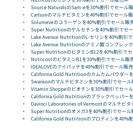
・
Source NaturalsのSam-eを30%割引でセール
・
Carlsonのマルチビタミンを40%割引でセール
・
Solumeveのコラーゲンを40%割引でセール販
・
Super Nutritionのケルセチンを40%割引で
・
Lake Avenue NutritionのL-セリンを40%
・
Lake Avenue Nutritionのアミノ酸コン
・
Super NutritionのビタミンB12を40%割引
・
NutricostのビタミンB1を30%割引でセール販
・
IDEALOVEのアイパッチを40%割引でセール販
・
California Gold Nutritionのカムカム
・
Swansonのマルチビタミンを30%割引でセー
・
Vitamin Shoppeのビオチンを30%割引でセー
・
California Gold Nutritionのブラック
・
Davinci Laboratories of Vermont
・
Super Nutritionのオメガ3を40%割引でセー
・
California Gold Nutritionのプロティン