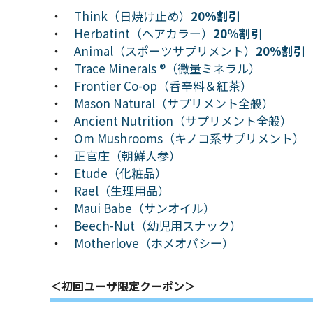
・
Think（日焼け止め）
20%割引
・
Herbatint（ヘアカラー）
20%割引
・
Animal（スポーツサプリメント）
20%割引
・
Trace Minerals ®（微量ミネラル）
・
Frontier Co-op（香辛料＆紅茶）
・
Mason Natural（サプリメント全般）
・
Ancient Nutrition（サプリメント全般）
・
Om Mushrooms（キノコ系サプリメント）
・
正官庄（朝鮮人参）
・
Etude（化粧品）
・
Rael（生理用品）
・
Maui Babe（サンオイル）
・
Beech-Nut（幼児用スナック）
・
Motherlove（ホメオパシー）
＜初回ユーザ限定クーポン＞