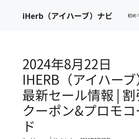
コ
ン
iHerb（アイハーブ）ナビ
初め
テ
ン
ツ
へ
ス
キ
2024年8月22日
ッ
プ
IHERB（アイハーブ
最新セール情報 | 割
クーポン&プロモコ
ド