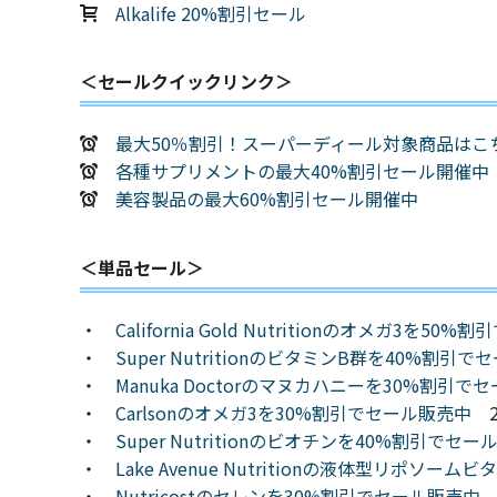
Alkalife 20%割引セール
＜セールクイックリンク＞
最大50％割引！スーパーディール対象商品はこ
各種サプリメントの最大40%割引セール開催中
美容製品の最大60%割引セール開催中
＜単品セール＞
・
California Gold Nutritionのオメガ3を5
・
Super NutritionのビタミンB群を40%割引
・
Manuka Doctorのマヌカハニーを30%割引で
・
Carlsonのオメガ3を30%割引でセール販売中
2
・
Super Nutritionのビオチンを40%割引でセ
・
Lake Avenue Nutritionの液体型リポソー
・
Nutricostのセレンを30%割引でセール販売中
8