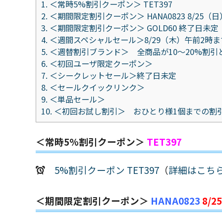
1.
＜常時5%割引クーポン＞ TET397
2.
＜期間限定割引クーポン＞ HANA0823 8/25（日
3.
＜期間限定割引クーポン＞ GOLD60 終了日未定
4.
＜週間スペシャルセール＞8/29（木）午前2時ま
5.
＜週替割引ブランド＞ 全商品が10～20%割引
6.
＜初回ユーザ限定クーポン＞
7.
＜シークレットセール＞終了日未定
8.
＜セールクイックリンク＞
9.
＜単品セール＞
10.
＜初回お試し割引＞ おひとり様1個までの割
＜常時5%割引クーポン＞
TET397
5%割引クーポン TET397
（
詳細はこち
＜期間限定割引クーポン＞
HANA0823
8/