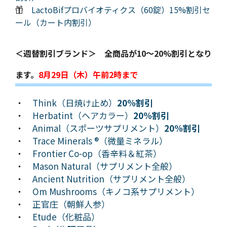
LactoBifプロバイオティクス（60錠）15%割引セ
ール（カート内割引）
＜週替割引ブランド＞ 全商品が10～20%割引となり
ます。
8月29日（木）午前2時まで
・
Think（日焼け止め）
20%割引
・
Herbatint（ヘアカラー）
20%割引
・
Animal（スポーツサプリメント）
20%割引
・
Trace Minerals ®（微量ミネラル）
・
Frontier Co-op（香辛料＆紅茶）
・
Mason Natural（サプリメント全般）
・
Ancient Nutrition（サプリメント全般）
・
Om Mushrooms（キノコ系サプリメント）
・
正官庄（朝鮮人参）
・
Etude（化粧品）