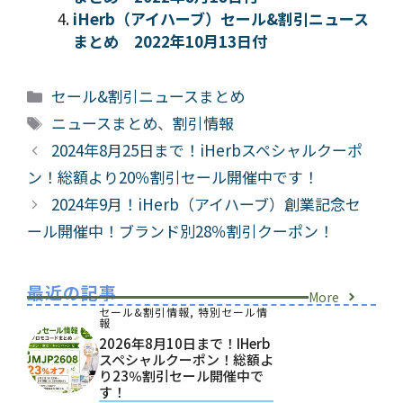
iHerb（アイハーブ）セール&割引ニュース
まとめ 2022年10月13日付
カ
セール&割引ニュースまとめ
テ
タ
ニュースまとめ
、
割引情報
ゴ
グ
2024年8月25日まで！iHerbスペシャルクーポ
リ
ン！総額より20％割引セール開催中です！
ー
2024年9月！iHerb（アイハーブ）創業記念セ
ール開催中！ブランド別28％割引クーポン！
最近の記事
More
セール&割引情報
,
特別セール情
報
2026年8月10日まで！iHerb
スペシャルクーポン！総額よ
り23％割引セール開催中で
す！