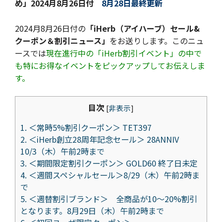
め」
2024月8月26日付
8月28日最終更新
2024月8月26日付の
「iHerb（アイハーブ）セール&
クーポン＆割引ニュース」
をお送りします。このニュ
ースでは
現在進行中の「iHerb割引イベント」の中で
も特にお得なイベントをピックアップしてお伝えしま
す。
目次
[
非表示
]
1.
＜常時5%割引クーポン＞ TET397
2.
＜iHerb創立28周年記念セール＞ 28ANNIV
10/3（木）午前2時まで
3.
＜期間限定割引クーポン＞ GOLD60 終了日未定
4.
＜週間スペシャルセール＞8/29（木）午前2時ま
で
5.
＜週替割引ブランド＞ 全商品が10～20%割引
となります。8月29日（木）午前2時まで