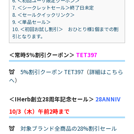
6.
＜初回ユーザ限定クーポン＞
7.
＜シークレットセール＞終了日未定
8.
＜セールクイックリンク＞
9.
＜単品セール＞
10.
＜初回お試し割引＞ おひとり様1個までの割
引となります。
＜常時5%割引クーポン＞
TET397
5%割引クーポン TET397
（
詳細はこちら
へ
）
＜iHerb創立28周年記念セール＞
28ANNIV
10/3（木）午前2時まで
対象ブランド全商品の28%割引セール