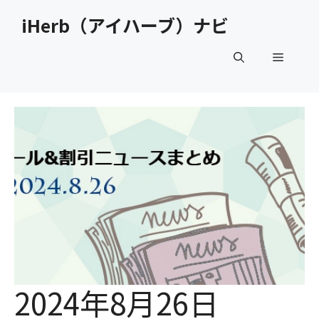
コ
iHerb（アイハーブ）ナビ
ン
テ
メ
ン
ツ
へ
ニ
ス
キ
ュ
ッ
プ
ー
2024年8月26日