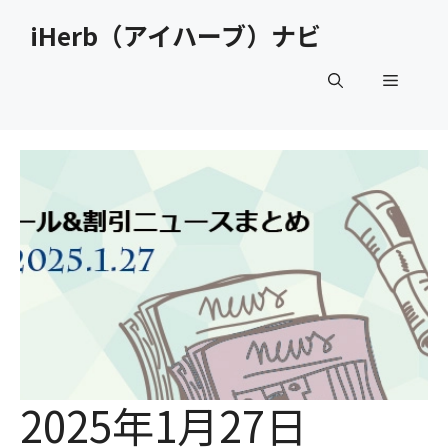
コ
iHerb（アイハーブ）ナビ
ン
テ
メ
ン
ツ
へ
ニ
ス
キ
ュ
ッ
プ
ー
2025年1月27日