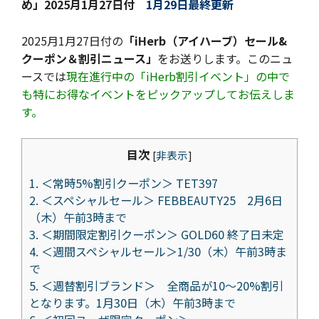
め」
2025月1月27日付
1月29日最終更新
2025月1月27日付の
「iHerb（アイハーブ）セール&
クーポン＆割引ニュース」
をお送りします。このニュ
ースでは
現在進行中の「iHerb割引イベント」の中で
も特にお得なイベントをピックアップしてお伝えしま
す。
目次
[
非表示
]
1.
＜常時5%割引クーポン＞ TET397
2.
＜スペシャルセール＞ FEBBEAUTY25 2月6日
（木）午前3時まで
3.
＜期間限定割引クーポン＞ GOLD60 終了日未定
4.
＜週間スペシャルセール＞1/30（木）午前3時ま
で
5.
＜週替割引ブランド＞ 全商品が10～20%割引
となります。1月30日（木）午前3時まで