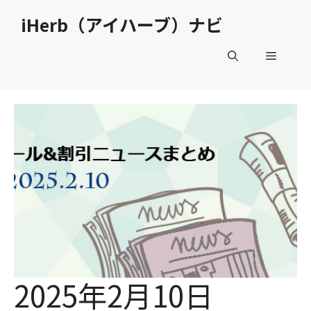
コ
iHerb（アイハーブ）ナビ
ン
テ
メ
ン
ツ
へ
ニ
ス
キ
ュ
ッ
プ
ー
2025年2月10日