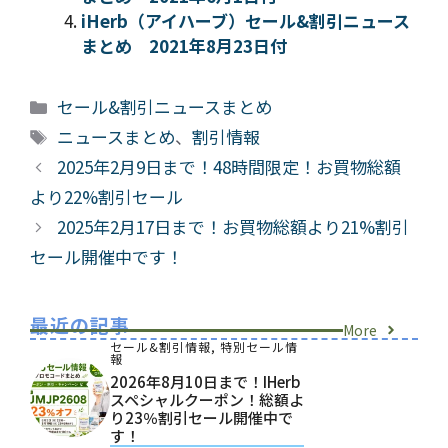
iHerb（アイハーブ）セール&割引ニュース
まとめ 2021年8月23日付
カ
セール&割引ニュースまとめ
テ
タ
ニュースまとめ
、
割引情報
ゴ
グ
2025年2月9日まで！48時間限定！お買物総額
リ
より22%割引セール
ー
2025年2月17日まで！お買物総額より21%割引
セール開催中です！
最近の記事
More
セール&割引情報
,
特別セール情
報
2026年8月10日まで！iHerb
スペシャルクーポン！総額よ
り23％割引セール開催中で
す！