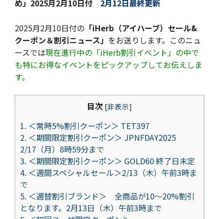
め」
2025月2月10日付
2月12日最終更新
2025月2月10日付の
「iHerb（アイハーブ）セール&
クーポン＆割引ニュース」
をお送りします。このニュ
ースでは
現在進行中の「iHerb割引イベント」の中で
も特にお得なイベントをピックアップしてお伝えしま
す。
目次
[
非表示
]
1.
＜常時5%割引クーポン＞ TET397
2.
＜期間限定割引クーポン＞ JPNFDAY2025
2/17（月）8時59分まで
3.
＜期間限定割引クーポン＞ GOLD60 終了日未定
4.
＜週間スペシャルセール＞2/13（木）午前3時ま
で
5.
＜週替割引ブランド＞ 全商品が10～20%割引
となります。2月13日（木）午前3時まで