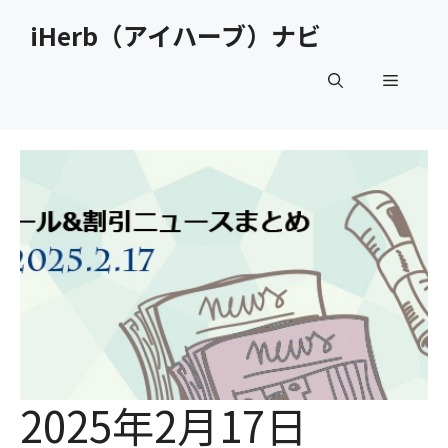
コ
iHerb（アイハーブ）ナビ
ン
テ
メ
ン
ツ
へ
ニ
ス
キ
ュ
ッ
プ
ー
2025年2月17日