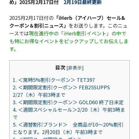
め」
2025月2月17日付
2月19日最終更新
2025月2月17日付の
「iHerb（アイハーブ）セール&
クーポン＆割引ニュース」
をお送りします。このニュ
ースでは
現在進行中の「iHerb割引イベント」の中で
も特にお得なイベントをピックアップしてお伝えしま
す。
目次
[
非表示
]
1.
＜常時5%割引クーポン＞ TET397
2.
＜期間限定割引クーポン＞ FEB25SUPPS
2/27（木）午前3時まで
3.
＜期間限定割引クーポン＞ GOLD60 終了日未定
4.
＜週間スペシャルセール＞2/20（木）午前3時ま
で
5.
＜週替割引ブランド＞ 全商品が10～20%割引
となります。2月20日（木）午前3時まで