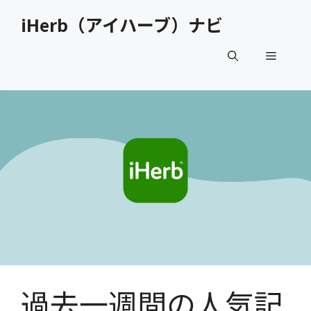
コ
iHerb（アイハーブ）ナビ
ン
テ
メ
ン
ツ
へ
ニ
ス
キ
ュ
ッ
プ
ー
過去一週間の人気記