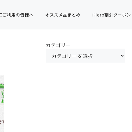
てご利用の皆様へ
オススメ品まとめ
iHerb割引クーポン
カテゴリー