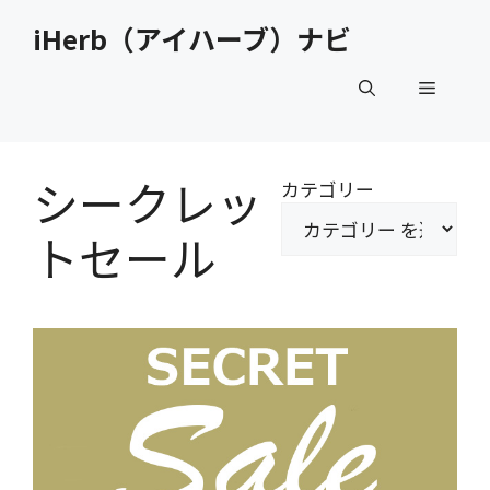
コ
iHerb（アイハーブ）ナビ
ン
テ
メ
ン
ツ
へ
ニ
ス
シークレッ
カテゴリー
キ
ュ
ッ
トセール
プ
ー