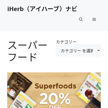
コ
iHerb（アイハーブ）ナビ
ン
テ
メ
ン
ツ
へ
ニ
ス
スーパー
カテゴリー
キ
ュ
ッ
フード
プ
ー