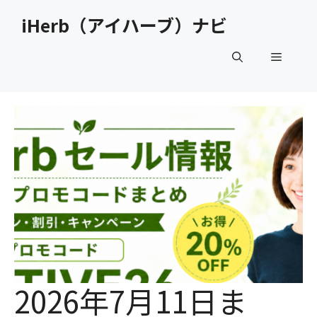
コ
iHerb（アイハーブ）ナビ
ン
テ
メ
ン
ツ
へ
ニ
ス
キ
ュ
ッ
プ
ー
2026年7月11日ま