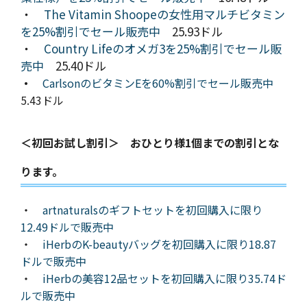
・
The Vitamin Shoopeの女性用マルチビタミン
を25%割引でセール販売中
25.93ドル
・
Country Lifeのオメガ3を25%割引でセール販
売中
25.40ドル
・
CarlsonのビタミンEを60%割引でセール販売中
5.43ドル
＜初回お試し割引＞ おひとり様1個までの割引とな
ります。
・
artnaturalsのギフトセットを初回購入に限り
12.49ドルで販売中
・
iHerbのK-beautyバッグを初回購入に限り18.87
ドルで販売中
・
iHerbの美容12品セットを初回購入に限り35.74ド
ルで販売中