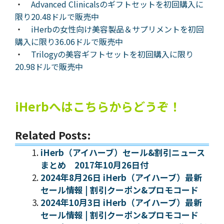
・
Advanced Clinicalsのギフトセットを初回購入に
限り20.48ドルで販売中
・
iHerbの女性向け美容製品＆サプリメントを初回
購入に限り36.06ドルで販売中
・
Trilogyの美容ギフトセットを初回購入に限り
20.98ドルで販売中
iHerbへはこちらからどうぞ！
Related Posts:
iHerb（アイハーブ）セール&割引ニュース
まとめ 2017年10月26日付
2024年8月26日 iHerb（アイハーブ）最新
セール情報 | 割引クーポン&プロモコード
2024年10月3日 iHerb（アイハーブ）最新
セール情報 | 割引クーポン&プロモコード