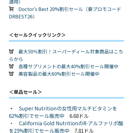
適用）
Doctor’s Best 20%割引セール（要プロモコード
DRBEST26）
＜セールクイックリンク＞
最大50％割引！スーパーディール対象商品はこち
らから
各種サプリメントの最大40%割引セール開催中
美容製品の最大60%割引セール開催中
＜単品セール＞
・
Super Nutritionの女性用マルチビタミンを
62%割引でセール販売中
6.68ドル
・
California Gold NutritionのR-アルファリポ酸
を25%割引でセール販売中
7.81ドル