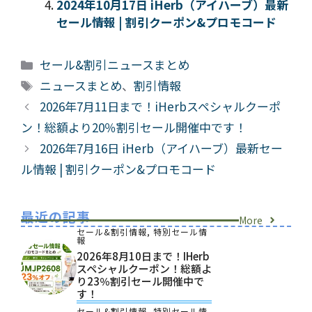
2024年10月17日 iHerb（アイハーブ）最新
セール情報 | 割引クーポン&プロモコード
カ
セール&割引ニュースまとめ
テ
タ
ニュースまとめ
、
割引情報
ゴ
グ
2026年7月11日まで！iHerbスペシャルクーポ
リ
ン！総額より20％割引セール開催中です！
ー
2026年7月16日 iHerb（アイハーブ）最新セー
ル情報 | 割引クーポン&プロモコード
最近の記事
More
セール&割引情報
,
特別セール情
報
2026年8月10日まで！iHerb
スペシャルクーポン！総額よ
り23％割引セール開催中で
す！
セール&割引情報
,
特別セール情