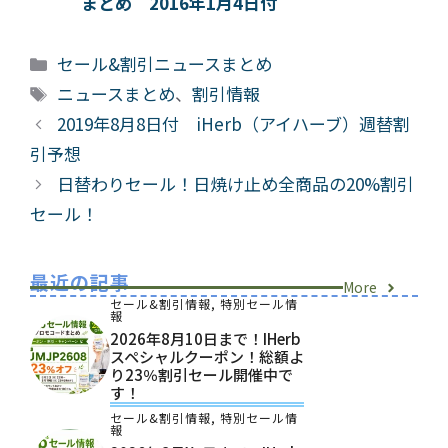
まとめ 2016年1月4日付
カ
セール&割引ニュースまとめ
テ
タ
ニュースまとめ
、
割引情報
ゴ
グ
2019年8月8日付 iHerb（アイハーブ）週替割
リ
引予想
ー
日替わりセール！日焼け止め全商品の20%割引
セール！
最近の記事
More
セール&割引情報
,
特別セール情
報
2026年8月10日まで！iHerb
スペシャルクーポン！総額よ
り23％割引セール開催中で
す！
セール&割引情報
,
特別セール情
報