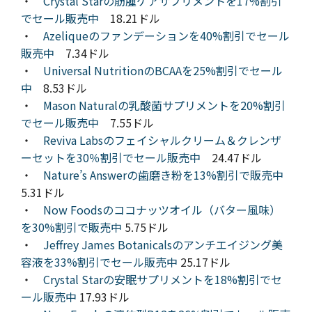
・
Crystal Starの筋腫ケアサプリメントを17%割引
でセール販売中
18.21ドル
・
Azeliqueのファンデーションを40%割引でセール
販売中
7.34ドル
・
Universal NutritionのBCAAを25%割引でセール
中
8.53ドル
・
Mason Naturalの乳酸菌サプリメントを20%割引
でセール販売中
7.55ドル
・
Reviva Labsのフェイシャルクリーム＆クレンザ
ーセットを30％割引でセール販売中
24.47ドル
・
Nature’s Answerの歯磨き粉を13%割引で販売中
5.31ドル
・
Now Foodsのココナッツオイル（バター風味）
を30%割引で販売中
5.75ドル
・
Jeffrey James Botanicalsのアンチエイジング美
容液を33%割引でセール販売中
25.17ドル
・
Crystal Starの安眠サプリメントを18%割引でセ
ール販売中
17.93ドル