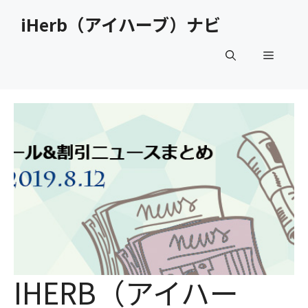
コ
iHerb（アイハーブ）ナビ
ン
テ
メ
ン
ツ
へ
ニ
ス
キ
ュ
ッ
プ
ー
IHERB（アイハー