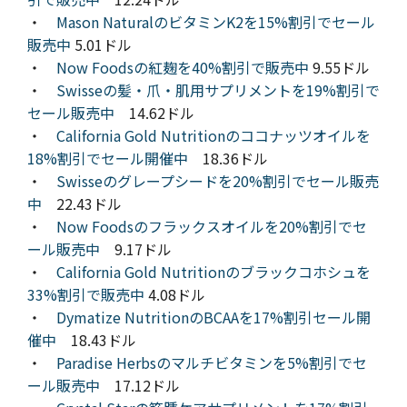
・
Mason NaturalのビタミンK2を15%割引でセール
販売中
5.01ドル
・
Now Foodsの紅麹を40%割引で販売中
9.55ドル
・
Swisseの髪・爪・肌用サプリメントを19%割引で
セール販売中
14.62ドル
・
California Gold Nutritionのココナッツオイルを
18%割引でセール開催中
18.36ドル
・
Swisseのグレープシードを20%割引でセール販売
中
22.43ドル
・
Now Foodsのフラックスオイルを20%割引でセ
ール販売中
9.17ドル
・
California Gold Nutritionのブラックコホシュを
33%割引で販売中
4.08ドル
・
Dymatize NutritionのBCAAを17%割引セール開
催中
18.43ドル
・
Paradise Herbsのマルチビタミンを5%割引でセ
ール販売中
17.12ドル