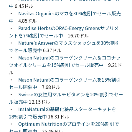
中
6.45ドル
・
Navitas Organicsのマカを30%割引でセール販売
中
4.85ドル
・
Paradise HerbsのORAC-Energy Greensサプリメ
ントを7%割引でセール中
16.70ドル
・
Nature’s Answerのマウスウォッシュを30%割引
でセール販売中
6.37ドル
・
Mason Naturalのコラーゲンクリーム＆ココナッ
ツオイルクリームを15%割引でセール販売中
9.21ド
ル
・
Mason Naturalのコラーゲンクリームを15%割引
セール開催中
7.68ドル
・
Swisseの女性用マルチビタミンを20%割引でセー
ル販売中
12.15ドル
・
InstaNaturalの基礎化粧品スターターキットを
28%割引で販売中
16.31ドル
・
Optimum Nutritionのプロテインを20%割引で
セール販売中
25.49ドル