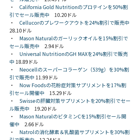
・
California Gold Nutritionのプロテインを50%割
引でセール販売中
10.20ドル
・
Cellucorのプレワークアウトを24%割引で販売中
28.10ドル
・
Mason Naturalのガーリックオイルを15%割引で
セール販売中
2.94ドル
・
Universal NutritionのGH MAXを24%割引で販売
中
18.89ドル
・
Neocellのスーパーコラーゲン（539g）を30%割
引で販売中
11.99ドル
・
Now Foodsの花粉症対策サプリメントを17%割
引セール開催中
15.29ドル
・
Swisseの肝臓対策サプリメントを20%割引でセー
ル販売中
19.20ドル
・
Mason NaturalのビタミンCを15%割引セール開
催中
2.66ドル
・
Natrolの消化酵素＆乳酸菌サプリメントを30%割
引で販売中
12.24ドル