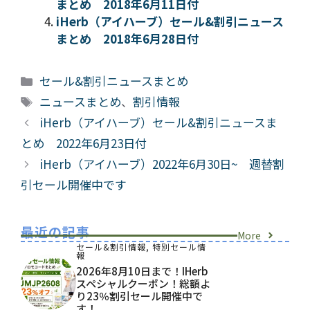
まとめ 2018年6月11日付
iHerb（アイハーブ）セール&割引ニュース
まとめ 2018年6月28日付
カ
セール&割引ニュースまとめ
テ
タ
ニュースまとめ
、
割引情報
ゴ
グ
iHerb（アイハーブ）セール&割引ニュースま
リ
とめ 2022年6月23日付
ー
iHerb（アイハーブ）2022年6月30日~ 週替割
引セール開催中です
最近の記事
More
セール&割引情報
,
特別セール情
報
2026年8月10日まで！iHerb
スペシャルクーポン！総額よ
り23％割引セール開催中で
す！