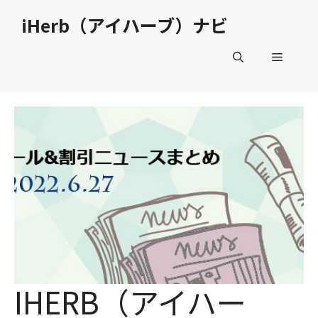
コ
iHerb（アイハーブ）ナビ
ン
テ
メ
ン
ツ
へ
ニ
ス
キ
ュ
ッ
プ
ー
IHERB（アイハー