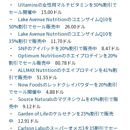
・
Ultaminsの女性用マルチビタミンを50%割引で
セール開催中
15.00ドル
・
Lake Avenue NutritionのコエンザイムQ10を
50%割引でセール販売中
26.00ドル
・
Lake Avenue NutritionのコエンザイムQ10を
35%割引で販売中
11.70ドル
・
SNPのアイパッチを20%割引で販売中
8.47ドル
・
Optimum Nutritionのホエイプロテインを20%
割引でセール販売中
80.78ドル
・
ALLMAX Nutritionのホエイプロテインを41%割
引で販売中
51.55ドル
・
Now Foodsのレッドクレイパウダーを20%割引
でセール開催中
4.88ドル
・
Source Naturalsのマグネシウムを45%割引で販
売中
9.12ドル
・
Garden of Lifeのケルセチンを25%割引で販売
中
12.91ドル
・
Carlson Labsのスーパーオメガ3を35割引でセー