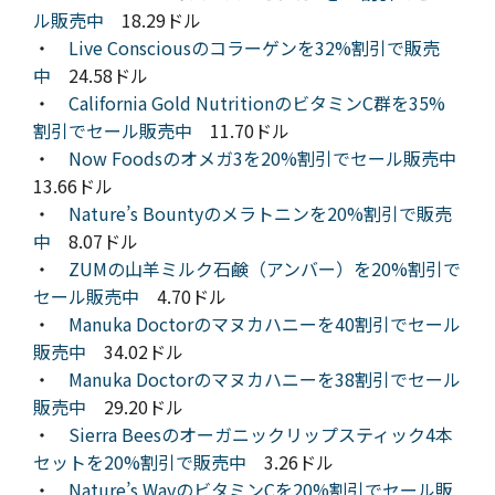
ル販売中
18.29ドル
・
Live Consciousのコラーゲンを32%割引で販売
中
24.58ドル
・
California Gold NutritionのビタミンC群を35%
割引でセール販売中
11.70ドル
・
Now Foodsのオメガ3を20%割引でセール販売中
13.66ドル
・
Nature’s Bountyのメラトニンを20%割引で販売
中
8.07ドル
・
ZUMの山羊ミルク石鹸（アンバー）を20%割引で
セール販売中
4.70ドル
・
Manuka Doctorのマヌカハニーを40割引でセール
販売中
34.02ドル
・
Manuka Doctorのマヌカハニーを38割引でセール
販売中
29.20ドル
・
Sierra Beesのオーガニックリップスティック4本
セットを20%割引で販売中
3.26ドル
・
Nature’s WayのビタミンCを20%割引でセール販