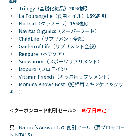
割引
・
Trilogy（基礎化粧品）
20%割引
・
La Tourangelle（食用オイル）
15%割引
・
NuTrail（グラノーラ）
15%割引
・
Navitas Organics（スーパーフード）
・
ChildLife（サプリメント全般）
・
Garden of Life（サプリメント全般）
・
Renpure（ヘアケア）
・
Sunwarrior（スポーツサプリメント）
・
Isopure（プロテイン）
・
Vitamin Friends（キッズ用サプリメント）
・
Mommy Knows Best（妊婦用スキンケア＆クッ
キー）
＜クーポンコード割引セール＞
終了日未定
Nature’s Answer 15％割引セール（要プロモコー
ド NTA15）