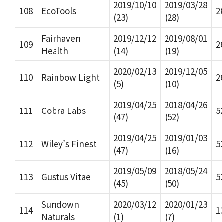
2019/10/10
2019/03/28
108
EcoTools
2
(23)
(28)
Fairhaven
2019/12/12
2019/08/01
109
2
Health
(14)
(19)
2020/02/13
2019/12/05
110
Rainbow Light
2
(5)
(10)
2019/04/25
2018/04/26
111
Cobra Labs
5
(47)
(52)
2019/04/25
2019/01/03
112
Wiley’s Finest
5
(47)
(16)
2019/05/09
2018/05/24
113
Gustus Vitae
5
(45)
(50)
Sundown
2020/03/12
2020/01/23
114
1
Naturals
(1)
(7)