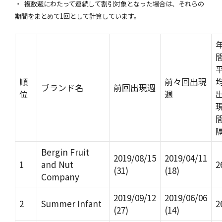
・ 複数週にわたって連続して割引対象となった場合は、それらの
期間をまとめて1回として計算しています。
順
前々回出現
ブランド名
前回出現週
位
週
Bergin Fruit
2019/08/15
2019/04/11
1
and Nut
2
(31)
(18)
Company
2019/09/12
2019/06/06
2
Summer Infant
2
(27)
(14)