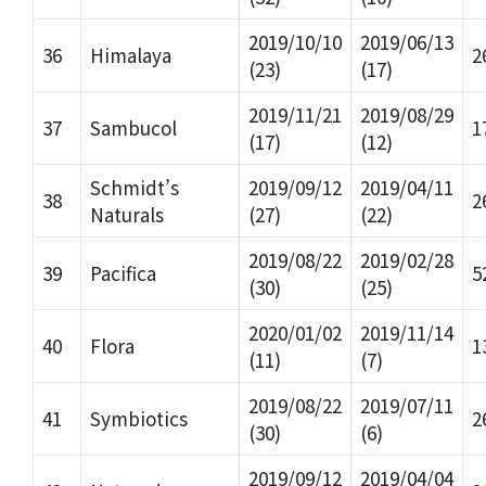
2019/10/10
2019/06/13
36
Himalaya
2
(23)
(17)
2019/11/21
2019/08/29
37
Sambucol
1
(17)
(12)
Schmidt’s
2019/09/12
2019/04/11
38
2
Naturals
(27)
(22)
2019/08/22
2019/02/28
39
Pacifica
5
(30)
(25)
2020/01/02
2019/11/14
40
Flora
1
(11)
(7)
2019/08/22
2019/07/11
41
Symbiotics
2
(30)
(6)
2019/09/12
2019/04/04