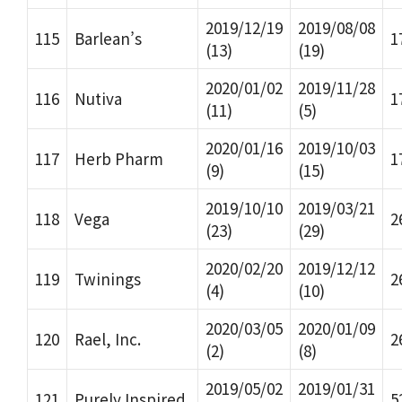
2019/12/19
2019/08/08
115
Barlean’s
1
(13)
(19)
2020/01/02
2019/11/28
116
Nutiva
1
(11)
(5)
2020/01/16
2019/10/03
117
Herb Pharm
1
(9)
(15)
2019/10/10
2019/03/21
118
Vega
2
(23)
(29)
2020/02/20
2019/12/12
119
Twinings
2
(4)
(10)
2020/03/05
2020/01/09
120
Rael, Inc.
2
(2)
(8)
2019/05/02
2019/01/31
121
Purely Inspired
5