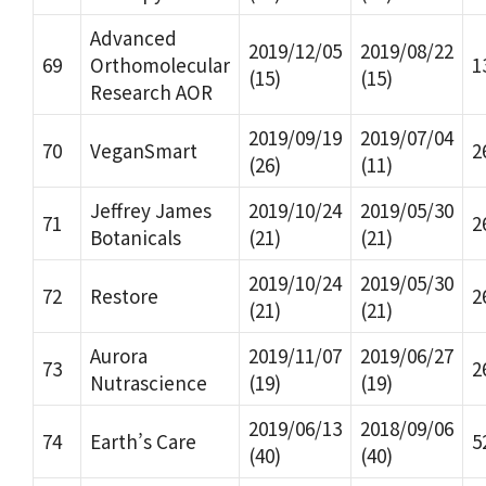
Advanced
2019/12/05
2019/08/22
69
Orthomolecular
1
(15)
(15)
Research AOR
2019/09/19
2019/07/04
70
VeganSmart
2
(26)
(11)
Jeffrey James
2019/10/24
2019/05/30
71
2
Botanicals
(21)
(21)
2019/10/24
2019/05/30
72
Restore
2
(21)
(21)
Aurora
2019/11/07
2019/06/27
73
2
Nutrascience
(19)
(19)
2019/06/13
2018/09/06
74
Earth’s Care
5
(40)
(40)