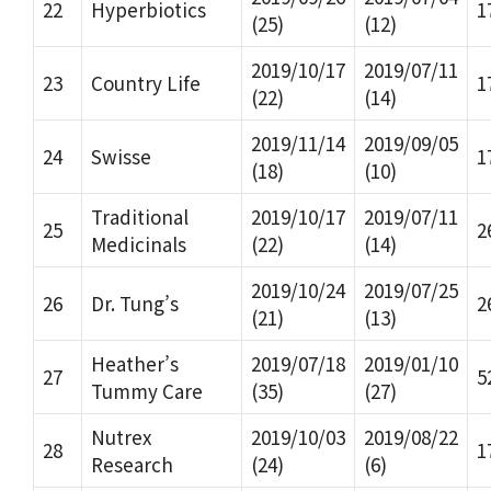
22
Hyperbiotics
1
(25)
(12)
2019/10/17
2019/07/11
23
Country Life
1
(22)
(14)
2019/11/14
2019/09/05
24
Swisse
1
(18)
(10)
Traditional
2019/10/17
2019/07/11
25
2
Medicinals
(22)
(14)
2019/10/24
2019/07/25
26
Dr. Tung’s
2
(21)
(13)
Heather’s
2019/07/18
2019/01/10
27
5
Tummy Care
(35)
(27)
Nutrex
2019/10/03
2019/08/22
28
1
Research
(24)
(6)