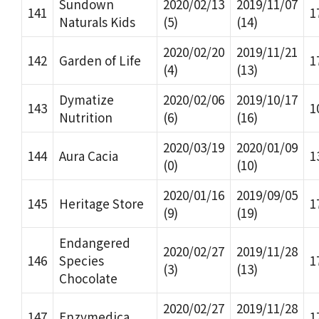
Sundown
2020/02/13
2019/11/07
141
1
Naturals Kids
(5)
(14)
2020/02/20
2019/11/21
142
Garden of Life
1
(4)
(13)
Dymatize
2020/02/06
2019/10/17
143
1
Nutrition
(6)
(16)
2020/03/19
2020/01/09
144
Aura Cacia
1
(0)
(10)
2020/01/16
2019/09/05
145
Heritage Store
1
(9)
(19)
Endangered
2020/02/27
2019/11/28
146
Species
1
(3)
(13)
Chocolate
2020/02/27
2019/11/28
147
Enzymedica
1