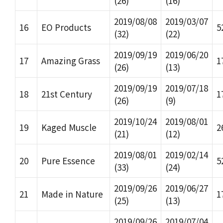
(26)
(16)
2019/08/08
2019/03/07
16
EO Products
5
(32)
(22)
2019/09/19
2019/06/20
17
Amazing Grass
1
(26)
(13)
2019/09/19
2019/07/18
18
21st Century
1
(26)
(9)
2019/10/24
2019/08/01
19
Kaged Muscle
2
(21)
(12)
2019/08/01
2019/02/14
20
Pure Essence
5
(33)
(24)
2019/09/26
2019/06/27
21
Made in Nature
1
(25)
(13)
2019/09/26
2019/07/04