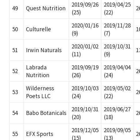
2019/09/26
2019/04/25
49
Quest Nutrition
2
(25)
(22)
2020/01/16
2019/11/28
50
Culturelle
1
(9)
(7)
2020/01/02
2019/10/31
51
Irwin Naturals
1
(11)
(9)
Labrada
2019/09/19
2019/04/04
52
2
Nutrition
(26)
(24)
Wilderness
2019/10/03
2019/05/02
53
2
Poets LLC
(24)
(22)
2019/10/31
2019/06/27
54
Babo Botanicals
2
(20)
(18)
2019/12/05
2019/09/05
55
EFX Sports
2
(15)
(13)