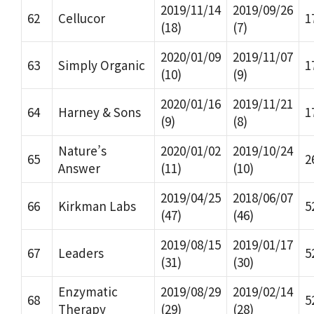
2019/11/14
2019/09/26
62
Cellucor
1
(18)
(7)
2020/01/09
2019/11/07
63
Simply Organic
1
(10)
(9)
2020/01/16
2019/11/21
64
Harney & Sons
1
(9)
(8)
Nature’s
2020/01/02
2019/10/24
65
2
Answer
(11)
(10)
2019/04/25
2018/06/07
66
Kirkman Labs
5
(47)
(46)
2019/08/15
2019/01/17
67
Leaders
5
(31)
(30)
Enzymatic
2019/08/29
2019/02/14
68
5
Therapy
(29)
(28)