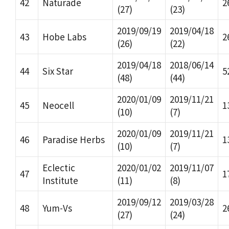
42
Naturade
2
(27)
(23)
2019/09/19
2019/04/18
43
Hobe Labs
2
(26)
(22)
2019/04/18
2018/06/14
44
Six Star
5
(48)
(44)
2020/01/09
2019/11/21
45
Neocell
1
(10)
(7)
2020/01/09
2019/11/21
46
Paradise Herbs
1
(10)
(7)
Eclectic
2020/01/02
2019/11/07
47
1
Institute
(11)
(8)
2019/09/12
2019/03/28
48
Yum-Vs
2
(27)
(24)