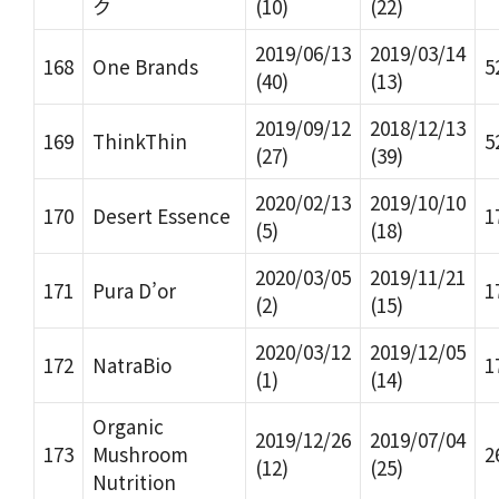
ク
(10)
(22)
2019/06/13
2019/03/14
168
One Brands
5
(40)
(13)
2019/09/12
2018/12/13
169
ThinkThin
5
(27)
(39)
2020/02/13
2019/10/10
170
Desert Essence
1
(5)
(18)
2020/03/05
2019/11/21
171
Pura D’or
1
(2)
(15)
2020/03/12
2019/12/05
172
NatraBio
1
(1)
(14)
Organic
2019/12/26
2019/07/04
173
Mushroom
2
(12)
(25)
Nutrition