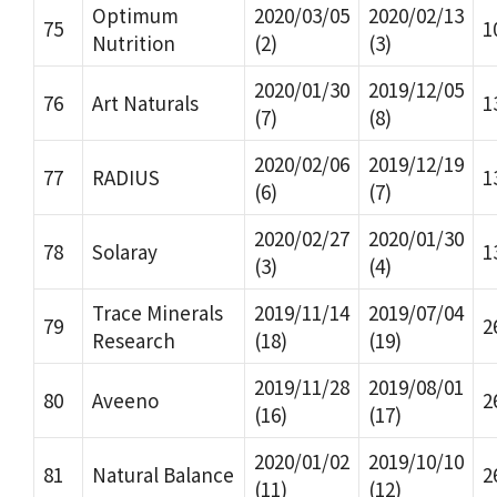
Optimum
2020/03/05
2020/02/13
75
1
Nutrition
(2)
(3)
2020/01/30
2019/12/05
76
Art Naturals
1
(7)
(8)
2020/02/06
2019/12/19
77
RADIUS
1
(6)
(7)
2020/02/27
2020/01/30
78
Solaray
1
(3)
(4)
Trace Minerals
2019/11/14
2019/07/04
79
2
Research
(18)
(19)
2019/11/28
2019/08/01
80
Aveeno
2
(16)
(17)
2020/01/02
2019/10/10
81
Natural Balance
2
(11)
(12)