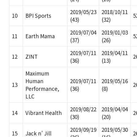
2019/05/23
2018/10/11
10
BPI Sports
5
(43)
(32)
2019/07/04
2019/01/03
11
Earth Mama
5
(37)
(26)
2019/07/11
2019/04/11
12
ZINT
2
(36)
(13)
Maximum
Human
2019/07/11
2019/05/16
13
2
Performance,
(36)
(8)
LLC
2019/08/22
2019/04/04
14
Vibrant Health
2
(30)
(20)
2019/09/19
2019/05/30
15
Jack n’ Jill
2