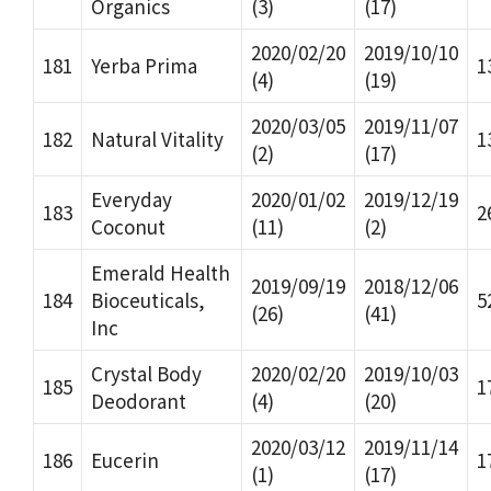
Organics
(3)
(17)
2020/02/20
2019/10/10
181
Yerba Prima
1
(4)
(19)
2020/03/05
2019/11/07
182
Natural Vitality
1
(2)
(17)
Everyday
2020/01/02
2019/12/19
183
2
Coconut
(11)
(2)
Emerald Health
2019/09/19
2018/12/06
184
Bioceuticals,
5
(26)
(41)
Inc
Crystal Body
2020/02/20
2019/10/03
185
1
Deodorant
(4)
(20)
2020/03/12
2019/11/14
186
Eucerin
1
(1)
(17)