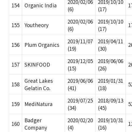
2020/02/06
2019/10/10
154
Organic India
1
(6)
(17)
2020/02/06
2019/10/10
155
Youtheory
1
(6)
(17)
2019/11/07
2019/04/11
156
Plum Organics
2
(19)
(30)
2019/12/05
2019/06/06
157
SKINFOOD
2
(15)
(26)
Great Lakes
2019/06/06
2019/01/31
158
5
Gelatin Co.
(41)
(18)
2019/07/25
2018/09/13
159
MediNatura
5
(34)
(45)
Badger
2020/02/20
2019/10/31
160
1
Company
(4)
(16)