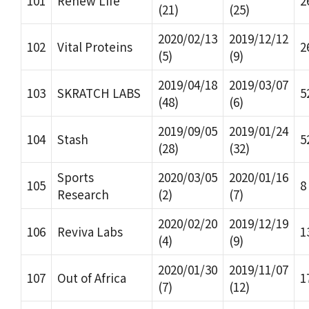
101
Renew Life
2
(21)
(25)
2020/02/13
2019/12/12
102
Vital Proteins
2
(5)
(9)
2019/04/18
2019/03/07
103
SKRATCH LABS
5
(48)
(6)
2019/09/05
2019/01/24
104
Stash
5
(28)
(32)
Sports
2020/03/05
2020/01/16
105
8
Research
(2)
(7)
2020/02/20
2019/12/19
106
Reviva Labs
1
(4)
(9)
2020/01/30
2019/11/07
107
Out of Africa
1
(7)
(12)