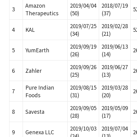
Amazon
2019/04/04
2018/07/19
3
5
Therapeutics
(50)
(37)
2019/07/25
2019/02/28
4
KAL
5
(34)
(21)
2019/09/19
2019/06/13
5
YumEarth
2
(26)
(14)
2019/09/26
2019/06/27
6
Zahler
2
(25)
(13)
Pure Indian
2019/08/15
2019/03/28
7
2
Foods
(31)
(20)
2019/09/05
2019/05/09
8
Savesta
2
(28)
(17)
2019/10/03
2019/07/04
9
Genexa LLC
2
(24)
(13)