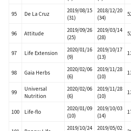
2019/08/15
2018/12/20
95
De La Cruz
5
(31)
(34)
2019/09/26
2019/03/14
96
Attitude
5
(25)
(28)
2020/01/16
2019/10/17
97
Life Extension
1
(9)
(13)
2020/02/06
2019/11/28
98
Gaia Herbs
1
(6)
(10)
Universal
2020/02/06
2019/11/28
99
1
Nutrition
(6)
(10)
2020/01/09
2019/10/03
100
Life-flo
1
(10)
(14)
2019/10/24
2019/05/02