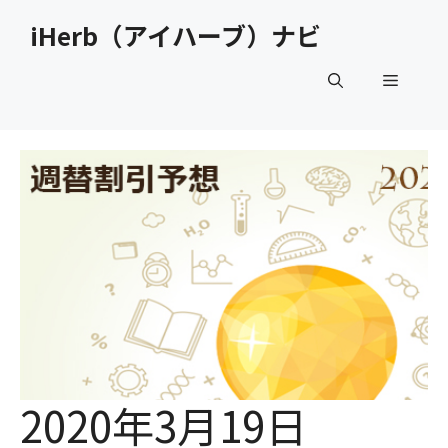
コ
iHerb（アイハーブ）ナビ
ン
テ
メ
ン
ツ
へ
ニ
ス
キ
ュ
ッ
プ
ー
2020年3月19日