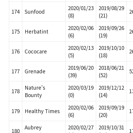
2020/01/23
2019/08/29
174
Sunfood
2
(8)
(21)
2020/02/06
2019/09/26
175
Herbatint
2
(6)
(19)
2020/02/13
2019/10/10
176
Cococare
2
(5)
(18)
2019/06/20
2018/06/21
177
Grenade
5
(39)
(52)
Nature’s
2020/03/19
2019/12/12
178
1
Bounty
(0)
(14)
2020/02/06
2019/09/19
179
Healthy Times
1
(6)
(20)
Aubrey
2020/02/27
2019/10/31
180
1