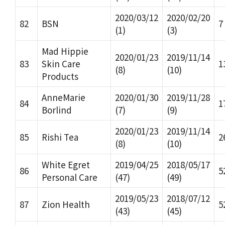
2020/03/12
2020/02/20
82
BSN
7
(1)
(3)
Mad Hippie
2020/01/23
2019/11/14
83
Skin Care
1
(8)
(10)
Products
AnneMarie
2020/01/30
2019/11/28
84
1
Borlind
(7)
(9)
2020/01/23
2019/11/14
85
Rishi Tea
2
(8)
(10)
White Egret
2019/04/25
2018/05/17
86
5
Personal Care
(47)
(49)
2019/05/23
2018/07/12
87
Zion Health
5
(43)
(45)