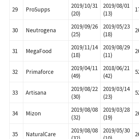
2019/10/31
2019/08/01
29
ProSupps
1
(20)
(13)
2019/09/26
2019/05/23
30
Neutrogena
2
(25)
(18)
2019/11/14
2019/08/29
31
MegaFood
2
(18)
(11)
2019/04/11
2018/06/21
32
Primaforce
5
(49)
(42)
2019/08/22
2019/03/14
33
Artisana
5
(30)
(23)
2019/08/08
2019/03/28
34
Mizon
2
(32)
(19)
2019/08/08
2019/05/30
35
NaturalCare
2
(32)
(10)