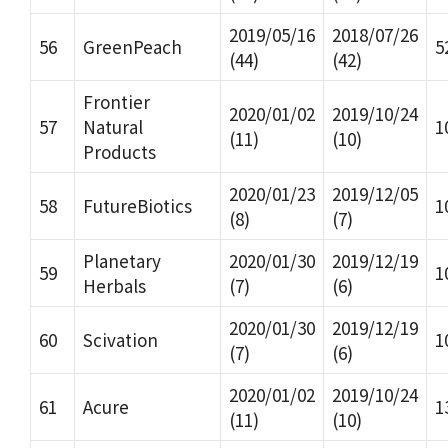
2019/05/16
2018/07/26
56
GreenPeach
5
(44)
(42)
Frontier
2020/01/02
2019/10/24
57
Natural
1
(11)
(10)
Products
2020/01/23
2019/12/05
58
FutureBiotics
1
(8)
(7)
Planetary
2020/01/30
2019/12/19
59
1
Herbals
(7)
(6)
2020/01/30
2019/12/19
60
Scivation
1
(7)
(6)
2020/01/02
2019/10/24
61
Acure
1
(11)
(10)