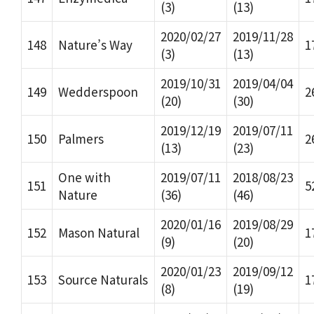
(3)
(13)
2020/02/27
2019/11/28
148
Nature’s Way
1
(3)
(13)
2019/10/31
2019/04/04
149
Wedderspoon
2
(20)
(30)
2019/12/19
2019/07/11
150
Palmers
2
(13)
(23)
One with
2019/07/11
2018/08/23
151
5
Nature
(36)
(46)
2020/01/16
2019/08/29
152
Mason Natural
1
(9)
(20)
2020/01/23
2019/09/12
153
Source Naturals
1
(8)
(19)