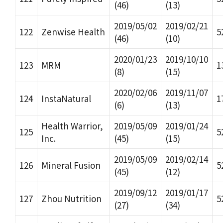
(46)
(13)
2019/05/02
2019/02/21
122
Zenwise Health
5
(46)
(10)
2020/01/23
2019/10/10
123
MRM
1
(8)
(15)
2020/02/06
2019/11/07
124
InstaNatural
1
(6)
(13)
Health Warrior,
2019/05/09
2019/01/24
125
5
Inc.
(45)
(15)
2019/05/09
2019/02/14
126
Mineral Fusion
5
(45)
(12)
2019/09/12
2019/01/17
127
Zhou Nutrition
5
(27)
(34)