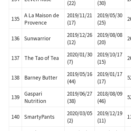
(22)
(30)
A La Maison de
2019/11/21
2019/05/30
135
2
Provence
(17)
(25)
2019/12/26
2019/08/08
136
Sunwarrior
2
(12)
(20)
2020/01/30
2019/10/17
137
The Tao of Tea
2
(7)
(15)
2019/05/16
2019/01/17
138
Barney Butter
5
(44)
(17)
Gaspari
2019/06/27
2018/08/09
139
5
Nutrition
(38)
(46)
2020/03/05
2019/12/19
140
SmartyPants
1
(2)
(11)