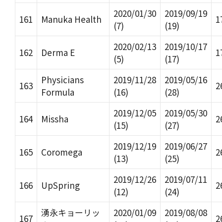
2020/01/30
2019/09/19
161
Manuka Health
1
(7)
(19)
2020/02/13
2019/10/17
162
Derma E
1
(5)
(17)
Physicians
2019/11/28
2019/05/16
163
2
Formula
(16)
(28)
2019/12/05
2019/05/30
164
Missha
2
(15)
(27)
2019/12/19
2019/06/27
165
Coromega
2
(13)
(25)
2019/12/26
2019/07/11
166
UpSpring
2
(12)
(24)
湧永キョーリッ
2020/01/09
2019/08/08
167
2