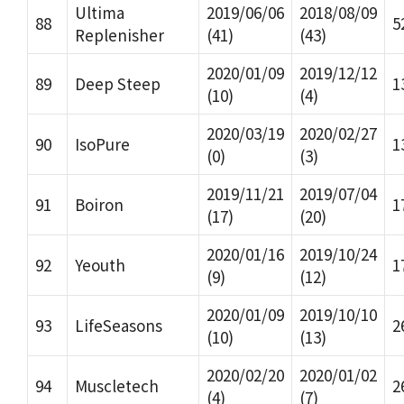
Ultima
2019/06/06
2018/08/09
88
5
Replenisher
(41)
(43)
2020/01/09
2019/12/12
89
Deep Steep
1
(10)
(4)
2020/03/19
2020/02/27
90
IsoPure
1
(0)
(3)
2019/11/21
2019/07/04
91
Boiron
1
(17)
(20)
2020/01/16
2019/10/24
92
Yeouth
1
(9)
(12)
2020/01/09
2019/10/10
93
LifeSeasons
2
(10)
(13)
2020/02/20
2020/01/02
94
Muscletech
2
(4)
(7)