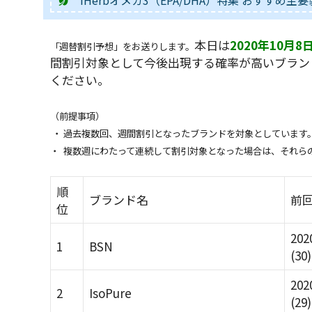
iHerbオメガ3（EPA/DHA）特集 おすすめ
本日は
2020年10月
「週替割引予想」をお送りします。
間割引対象として今後出現する確率が高いブラン
ください。
（前提事項）
・ 過去複数回、週間割引となったブランドを対象としています
・ 複数週にわたって連続して割引対象となった場合は、それら
順
ブランド名
前
位
202
1
BSN
(30)
202
2
IsoPure
(29)