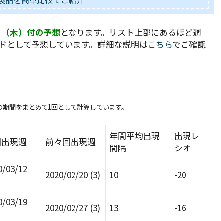
主要製品を簡単比較でご紹介
8日（木）付の予想
となります。リスト上部にあるほど週
ドとして予想しています。詳細な説明は
こちら
でご確認
。
の期間をまとめて1回として計算しています。
年間平均出現
出現レ
回出現週
前々回出現週
間隔
シオ
0/03/12
2020/02/20 (3)
10
-20
0/03/19
2020/02/27 (3)
13
-16