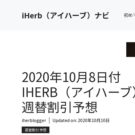
コ
ン
iHerb（アイハーブ）ナビ
初め
テ
ン
ツ
へ
ス
キ
ッ
2020年10月8日付
プ
IHERB（アイハーブ
週替割引予想
iherblogger
Updated on:
2020年10月10日
週替割引予想