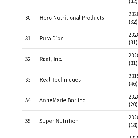
(32)
202
30
Hero Nutritional Products
(32)
202
31
Pura D’or
(31)
202
32
Rael, Inc.
(31)
201
33
Real Techniques
(46)
202
34
AnneMarie Borlind
(20)
202
35
Super Nutrition
(18)
202