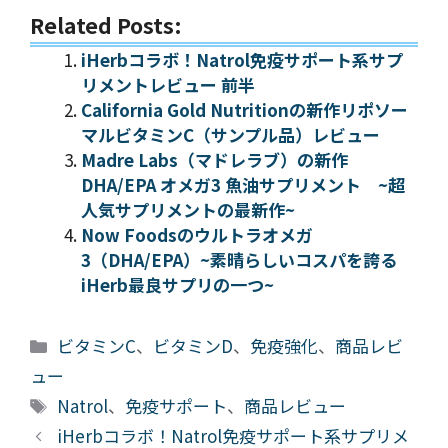
Related Posts:
iHerbコラボ！Natrol免疫サポート系サプ
リメントレビュー 前半
California Gold Nutritionの新作リポソー
マルビタミンC（サンプル品）レビュー
Madre Labs（マドレラブ）の新作
DHA/EPA オメガ3 魚油サプリメント ~超
人気サプリメントの最新作~
Now Foodsのウルトラオメガ
3（DHA/EPA）~素晴らしいコスパを誇る
iHerb最良サプリの一つ~
カ
ビタミンC
、
ビタミンD
、
免疫強化
、
商品レビ
テ
ュー
ゴ
タ
Natrol
、
免疫サポート
、
商品レビュー
リ
グ
iHerbコラボ！Natrol免疫サポート系サプリメ
ー