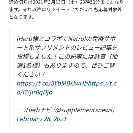
締め切りは2021年3月13日（土）23時59分までとなり
ます。それ以降はリツイートいただいても応募対象外
となります。
iHerb様とコラボでNatrolの免疫サポ
ート系サプリメントのレビュー記事を
投稿しました！この記事には懸賞（抽
選1名様）もありますので、ぜひご覧
ください！
https://t.co/8YbMBxIwHb
https://t.c
o/BYjlr0qDjo
— iHerbナビ (@supplementsnews)
February 28, 2021