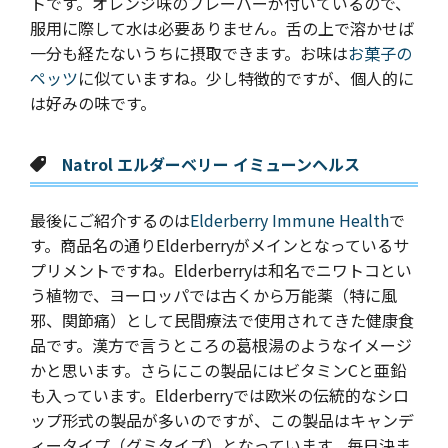
トです。オレンジ味のフレーバーが付いているので、
服用に際して水は必要ありません。舌の上で溶かせば
一分も経たないうちに摂取できます。お味は
お菓子の
ペッツ
に似ていますね。少し特徴的ですが、個人的に
は好みの味です。
Natrol エルダーベリー イミューンヘルス
最後にご紹介するのは
Elderberry Immune Health
で
す。商品名の通りElderberryがメインとなっているサ
プリメントですね。Elderberryは和名でニワトコとい
う植物で、ヨーロッパでは古くから万能薬（特に風
邪、関節痛）として民間療法で使用されてきた健康食
品です。漢方で言うところの葛根湯のようなイメージ
かと思います。さらにこの製品にはビタミンCと亜鉛
も入っています。Elderberryでは欧米の伝統的なシロ
ップ形式の製品が多いのですが、この製品はキャンデ
ィータイプ（グミタイプ）となっています。毎日決ま