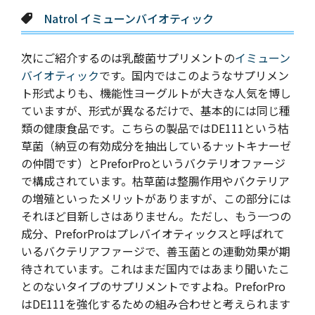
Natrol イミューンバイオティック
次にご紹介するのは乳酸菌サプリメントの
イミューン
バイオティック
です。国内ではこのようなサプリメン
ト形式よりも、機能性ヨーグルトが大きな人気を博し
ていますが、形式が異なるだけで、基本的には同じ種
類の健康食品です。こちらの製品ではDE111という枯
草菌（納豆の有効成分を抽出しているナットキナーゼ
の仲間です）とPreforProというバクテリオファージ
で構成されています。枯草菌は整腸作用やバクテリア
の増殖といったメリットがありますが、この部分には
それほど目新しさはありません。ただし、もう一つの
成分、PreforProはプレバイオティックスと呼ばれて
いるバクテリアファージで、善玉菌との連動効果が期
待されています。これはまだ国内ではあまり聞いたこ
とのないタイプのサプリメントですよね。PreforPro
はDE111を強化するための組み合わせと考えられます