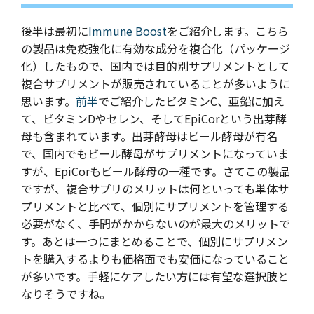
後半は最初に
Immune Boost
をご紹介します。こちら
の製品は免疫強化に有効な成分を複合化（パッケージ
化）したもので、国内では目的別サプリメントとして
複合サプリメントが販売されていることが多いように
思います
。
前半
でご紹介したビタミンC、亜鉛に加え
て、ビタミンDやセレン、そしてEpiCorという出芽酵
母も含まれています。出芽酵母はビール酵母が有名
で、国内でもビール酵母がサプリメントになっていま
すが、EpiCorもビール酵母の一種です。さてこの製品
ですが、複合サプリのメリットは何といっても単体サ
プリメントと比べて、個別にサプリメントを管理する
必要がなく、手間がかからないのが最大のメリットで
す。あとは一つにまとめることで、個別にサプリメン
トを購入するよりも価格面でも安価になっていること
が多いです。手軽にケアしたい方には有望な選択肢と
なりそうですね。