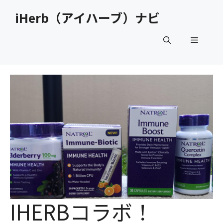
コ
iHerb（アイハーブ）ナビ
ン
テ
メ
ン
ツ
へ
ニ
ス
キ
ュ
ッ
プ
ー
IHERBコラボ！