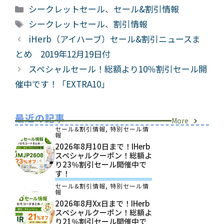
カ
シークレットセール
、
セール&割引情報
テ
タ
シークレットセール
、
割引情報
ゴ
グ
iHerb（アイハーブ）セール&割引ニュースま
リ
とめ 2019年12月19日付
ー
スペシャルセール！総額より10％割引セール開
催中です！「EXTRA10」
最近の記事
More
セール&割引情報
,
特別セール情
報
2026年8月10日まで！iHerb
スペシャルクーポン！総額よ
り23％割引セール開催中で
す！
セール&割引情報
,
特別セール情
報
2026年8月xx日まで！iHerb
スペシャルクーポン！総額よ
り21％割引セール開催中で