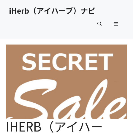
コ
iHerb（アイハーブ）ナビ
ン
テ
メ
ン
ツ
へ
ニ
ス
キ
ュ
ッ
プ
ー
IHERB（アイハー