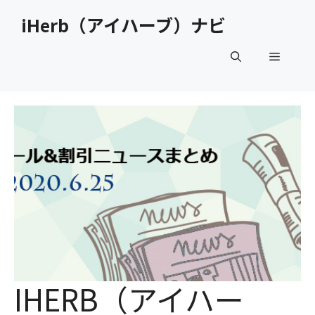
コ
iHerb（アイハーブ）ナビ
ン
テ
メ
ン
ツ
へ
ニ
ス
キ
ュ
ッ
プ
ー
IHERB（アイハー