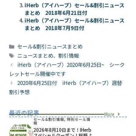
iHerb（アイハーブ）セール&割引ニュース
まとめ 2018年6月21日付
iHerb（アイハーブ）セール&割引ニュース
まとめ 2018年7月9日付
カ
セール&割引ニュースまとめ
テ
タ
ニュースまとめ
、
割引情報
ゴ
グ
iHerb（アイハーブ）2020年6月25日~ シーク
リ
レットセール開催中です
ー
2020年6月25日付 iHerb（アイハーブ）週替
割引予想
最近の記事
More
セール&割引情報
,
特別セール情
報
2026年8月10日まで！iHerb
スペシャルクーポン！総額よ