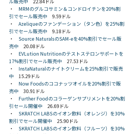
ル販売中
22.84ドル
・
MRMのグルコサミン＆コンドロイチンを20%割
引でセール販売中
9.59ドル
・
Azeliqueのファンデーション（タン色）を25%割
引でセール販売中
9.18ドル
・
Source NaturalsのSAM-eを40%割引でセール販
売中
20.08ドル
・
EVLution Nutritionのテストステロンサポートを
17%割引でセール販売中
27.53ドル
・
InstaNaturalのナイトクリームを25%割引で販売
中
15.29ドル
・
Now Foodsのココナッツオイルを20%割引で販
売中
30.91ドル
・
Further Foodのコラーゲンサプリメントを20%割
引セール開催中
26.69ドル
・
SKRATCH LABSのイオン飲料（オレンジ）を30%
割引でセール開催中
25.90ドル
・
SKRATCH LABSのイオン飲料（フルーツ）を30%