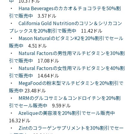
中
10.37ドル
・
Hana Beveragesのカカオ＆チョコラテを50%割
引で販売中
3.57ドル
・
California Gold Nutritionのコリン＆シリカコン
プレックスを20%割引で販売中
11.42ドル
・
Mason NaturalのビタミンK2を20%割引でセール
販売中
4.51ドル
・
Natural Factorsの男性用マルチビタミンを30%割
引で販売中
17.08ドル
・
Natural Factorsの女性用マルチビタミンを40%割
引で販売中
14.64ドル
・
MegaFoodの粉末型マルチビタミンを20%割引で
販売中
23.48ドル
・
MRMのグルコサミン＆コンドロイチンを20%割
引でセール販売中
9.59ドル
・
Azeliqueの美容液を20%割引でセール販売中
16.32ドル
・
Zintのコラーゲンサプリメントを30%割引でセー