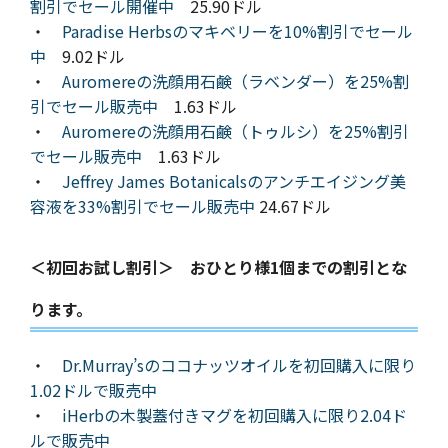
割引でセール開催中
25.90ドル
・
Paradise Herbsのマキベリーを10%割引でセール
中
9.02ドル
・
Auromereの洗顔用石鹸（ラベンダー）を25%割
引でセール販売中
1.63ドル
・
Auromereの洗顔用石鹸（トゥルシ）を25%割引
でセール販売中
1.63ドル
・
Jeffrey James Botanicalsのアンチエイジング美
容液を33%割引でセール販売中
24.67ドル
＜初回お試し割引＞ おひとり様1個までの割引とな
ります。
・
Dr.Murray’sのココナッツオイルを初回購入に限り
1.02ドルで販売中
・
iHerbの木製蓋付きマグを初回購入に限り2.04ド
ルで販売中