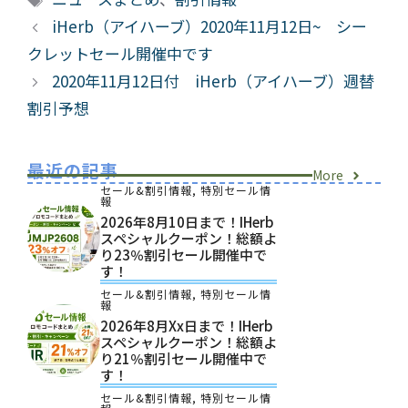
ゴ
グ
iHerb（アイハーブ）2020年11月12日~ シー
リ
クレットセール開催中です
ー
2020年11月12日付 iHerb（アイハーブ）週替
割引予想
最近の記事
More
セール&割引情報
,
特別セール情
報
2026年8月10日まで！iHerb
スペシャルクーポン！総額よ
り23％割引セール開催中で
す！
セール&割引情報
,
特別セール情
報
2026年8月xx日まで！iHerb
スペシャルクーポン！総額よ
り21％割引セール開催中で
す！
セール&割引情報
,
特別セール情