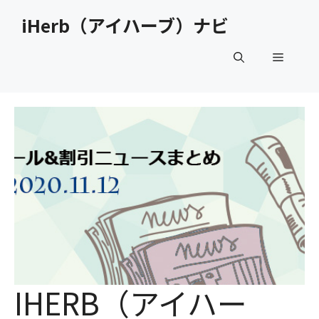
コ
iHerb（アイハーブ）ナビ
ン
テ
メ
ン
ツ
へ
ニ
ス
キ
ュ
ッ
プ
ー
IHERB（アイハー