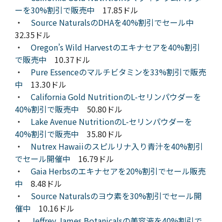
ーを30%割引で販売中
17.85ドル
・
Source NaturalsのDHAを40%割引でセール中
32.35ドル
・
Oregon’s Wild Harvestのエキナセアを40%割引
で販売中
10.37ドル
・
Pure Essenceのマルチビタミンを33%割引で販売
中
13.30ドル
・
California Gold NutritionのL-セリンパウダーを
40%割引で販売中
50.80ドル
・
Lake Avenue NutritionのL-セリンパウダーを
40%割引で販売中
35.80ドル
・
Nutrex Hawaiiのスピルリナ入り青汁を40%割引
でセール開催中
16.79ドル
・
Gaia Herbsのエキナセアを20%割引でセール販売
中
8.48ドル
・
Source Naturalsのヨウ素を30%割引でセール開
催中
10.16ドル
・
Jeffrey James Botanicalsの美容液を40%割引で