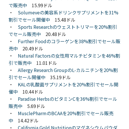
で販売中
15.99ドル
・
Solumeveの美容系ドリンクサプリメントを31%
割引でセール開催中
15.48ドル
・
Sports Researchのウェストトリマーを20%割引
でセール販売中
20.48ドル
・
Further Foodのコラーゲンを38%割引でセール販
売中
20.49ドル
・
Natural Factorsの女性用マルチビタミンを46%割
引で販売中
11.01ドル
・
Allergy Research GroupのL-カルニチンを20%割
引でセール開催中
35.19ドル
・
KALの乳酸菌サプリメントを20%割引でセール開
催中
10.44ドル
・
Paradise HerbsのビタミンCを36%割引でセール
販売中
5.69ドル
・
MusclePharmのBCAAを20%割引でセール販売
中
14.42ドル
・
California Gold Nutritionのマグネシウムパウダ