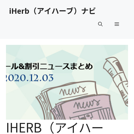
コ
iHerb（アイハーブ）ナビ
ン
テ
メ
ン
ツ
へ
ニ
ス
キ
ュ
ッ
プ
ー
IHERB（アイハー