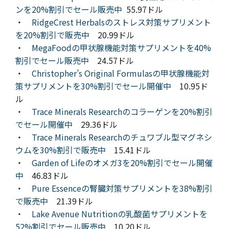
ンを20%割引でセール販売中
55.97ドル
・
RidgeCrest Herbalsのストレス対策サプリメント
を20%割引で販売中
20.99ドル
・
MegaFoodの甲状腺機能対策サプリメントを40%
割引でセール販売中
24.57ドル
・
Christopher’s Original Formulasの甲状腺機能対
策サプリメントを30%割引でセール開催中
10.95ド
ル
・
Trace Minerals Researchのコラーゲンを20%割引
でセール開催中
29.36ドル
・
Trace Minerals Researchのチュワブル型マグネシ
ウムを30%割引で販売中
15.41ドル
・
Garden of Lifeのオメガ3を20%割引でセール開催
中
46.83ドル
・
Pure Essenceの腎臓対策サプリメントを38%割引
で販売中
21.39ドル
・
Lake Avenue Nutritionの乳酸菌サプリメントを
52%割引でセール販売中
10.20ドル