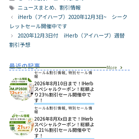
テ
タ
ニュースまとめ
、
割引情報
ゴ
グ
iHerb（アイハーブ）2020年12月3日~ シーク
リ
レットセール開催中です
ー
2020年12月3日付 iHerb（アイハーブ）週替
割引予想
最近の記事
More
セール&割引情報
,
特別セール情
報
2026年8月10日まで！iHerb
スペシャルクーポン！総額よ
り23％割引セール開催中で
す！
セール&割引情報
,
特別セール情
報
2026年8月xx日まで！iHerb
スペシャルクーポン！総額よ
り21％割引セール開催中で
す！