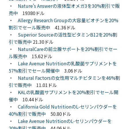
・
Nature’s Answerの液体型オメガ3を30%割引で販
売中
19380ドル
・
Allergy Research Groupの大容量ビオチンを20%
割引でセール販売中
41.36ドル
・
Superior Sourceの活性型ビタミンB12を20%割
引で販売中
21.30ドル
・
NaturalCareの前立腺サポートを20%割引でセー
ル販売中
15.62ドル
・
Lake Avenue Nutritionの乳酸菌サプリメントを
57%割引でセール開催中
3.06ドル
・
Natural Factorsの女性用マルチビタミンを46%割
引で販売中
11.01ドル
・
KALの乳酸菌サプリメントを20%割引でセール開
催中
10.44ドル
・
California Gold NutritionのL-セリンパウダーを
40%割引で販売中
50.80ドル
・
Lake Avenue NutritionのL-セリンパウダーを
20%割引で販売中
44.06ドル