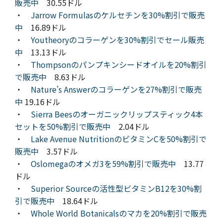
販売中
30.55ドル
・
Jarrow Formulasのケルセチンを30%割引で販売
中
16.89ドル
・
Youtheoryのコラーゲンを30%割引でセール販売
中
13.13ドル
・
Thompsonのパンプキンシードオイルを20%割引
で販売中
8.63ドル
・
Nature’s Answerのコラーゲンを27%割引で販売
中
19.16ドル
・
Sierra Beesのオーガニックリップスティック4本
セットを50%割引で販売中
2.04ドル
・
Lake Avenue NutritionのビタミンCを50%割引で
販売中
3.57ドル
・
Oslomegaのオメガ3を59%割引で販売中
13.77
ドル
・
Superior Sourceの活性型ビタミンB12を30%割
引で販売中
18.64ドル
・
Whole World Botanicalsのマカを20%割引で販売