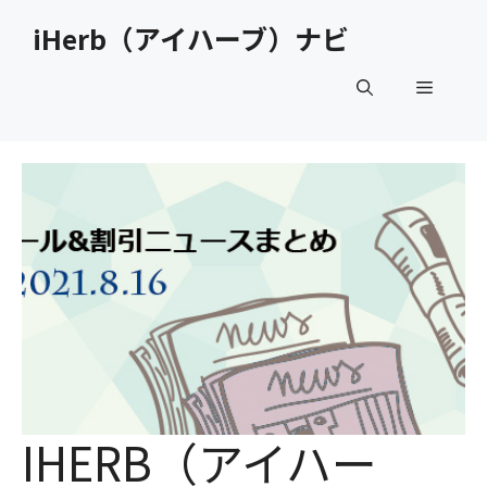
コ
iHerb（アイハーブ）ナビ
ン
テ
メ
ン
ツ
へ
ニ
ス
キ
ュ
ッ
プ
ー
IHERB（アイハー