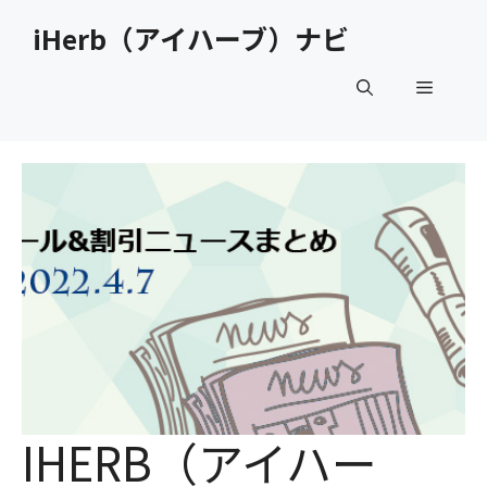
コ
iHerb（アイハーブ）ナビ
ン
テ
メ
ン
ツ
へ
ニ
ス
キ
ュ
ッ
プ
ー
IHERB（アイハー