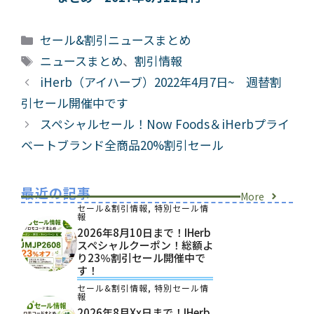
カ
セール&割引ニュースまとめ
テ
タ
ニュースまとめ
、
割引情報
ゴ
グ
iHerb（アイハーブ）2022年4月7日~ 週替割
リ
引セール開催中です
ー
スペシャルセール！Now Foods＆iHerbプライ
ベートブランド全商品20%割引セール
最近の記事
More
セール&割引情報
,
特別セール情
報
2026年8月10日まで！iHerb
スペシャルクーポン！総額よ
り23％割引セール開催中で
す！
セール&割引情報
,
特別セール情
報
2026年8月xx日まで！iHerb