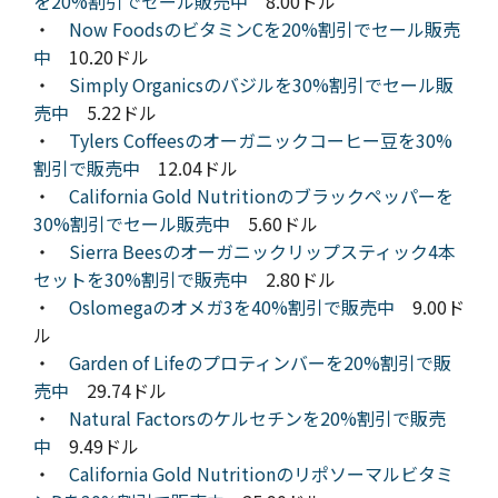
を20%割引でセール販売中
8.00ドル
・
Now FoodsのビタミンCを20%割引でセール販売
中
10.20ドル
・
Simply Organicsのバジルを30%割引でセール販
売中
5.22ドル
・
Tylers Coffeesのオーガニックコーヒー豆を30%
割引で販売中
12.04ドル
・
California Gold Nutritionのブラックペッパーを
30%割引でセール販売中
5.60ドル
・
Sierra Beesのオーガニックリップスティック4本
セットを30%割引で販売中
2.80ドル
・
Oslomegaのオメガ3を40%割引で販売中
9.00ド
ル
・
Garden of Lifeのプロティンバーを20%割引で販
売中
29.74ドル
・
Natural Factorsのケルセチンを20%割引で販売
中
9.49ドル
・
California Gold Nutritionのリポソーマルビタミ