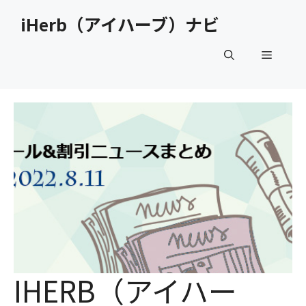
コ
iHerb（アイハーブ）ナビ
ン
テ
メ
ン
ツ
へ
ニ
ス
キ
ュ
ッ
プ
ー
IHERB（アイハー