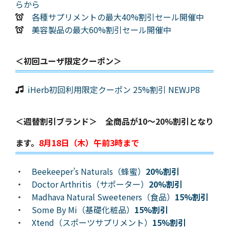
らから
各種サプリメントの最大40%割引セール開催中
美容製品の最大60%割引セール開催中
＜初回ユーザ限定クーポン＞
iHerb初回利用限定クーポン 25%割引 NEWJP8
＜週替割引ブランド＞ 全商品が10～20%割引となり
ます。
8月18日（木）午前3時まで
・
Beekeeper’s Naturals（蜂蜜）
20%割引
・
Doctor Arthritis（サポーター）
20%割引
・
Madhava Natural Sweeteners（食品）
15%割引
・
Some By Mi（基礎化粧品）
15%割引
・
Xtend（スポーツサプリメント）
15%割引