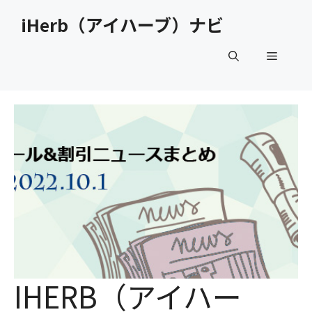
コ
iHerb（アイハーブ）ナビ
ン
テ
メ
ン
ツ
へ
ニ
ス
キ
ュ
ッ
プ
ー
IHERB（アイハー