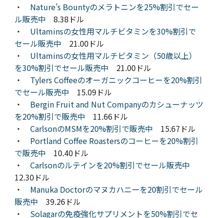
・
Nature’s Bountyのメラトニンを25%割引でセー
ル販売中
8.38ドル
・
Ultaminsの女性用マルチビタミンを30%割引で
セール販売中
21.00ドル
・
Ultaminsの女性用マルチビタミン（50歳以上）
を30%割引でセール販売中
21.00ドル
・
Tylers Coffeeのオーガニックコーヒーを20%割引
でセール販売中
15.09ドル
・
Bergin Fruit and Nut Companyのカシューナッツ
を20%割引で販売中
11.66ドル
・
CarlsonのMSMを20%割引で販売中
15.67ドル
・
Portland Coffee Roastersのコーヒーを20%割引
で販売中
10.40ドル
・
Carlsonのルテインを20%割引でセール販売中
12.30ドル
・
Manuka Doctorのマヌカハニーを20割引でセール
販売中
39.26ドル
・
Solagarの免疫強化サプリメントを50%割引でセ