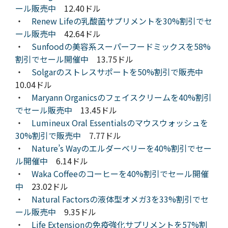
ール販売中
12.40ドル
・
Renew Lifeの乳酸菌サプリメントを30%割引でセ
ール販売中
42.64ドル
・
Sunfoodの美容系スーパーフードミックスを58%
割引でセール開催中
13.75ドル
・
Solgarのストレスサポートを50%割引で販売中
10.04ドル
・
Maryann Organicsのフェイスクリームを40%割引
でセール販売中
13.45ドル
・
Lumineux Oral Essentialsのマウスウォッシュを
30%割引で販売中
7.77ドル
・
Nature’s Wayのエルダーベリーを40%割引でセー
ル開催中
6.14ドル
・
Waka Coffeeのコーヒーを40%割引でセール開催
中
23.02ドル
・
Natural Factorsの液体型オメガ3を33%割引でセ
ール販売中
9.35ドル
・
Life Extensionの免疫強化サプリメントを57%割