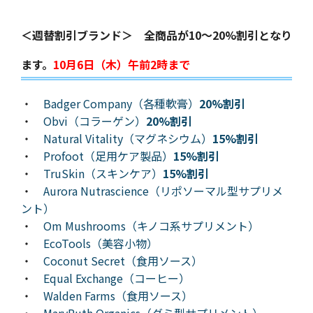
＜週替割引ブランド＞ 全商品が10～20%割引となり
ます。
10月6日（木）午前2時まで
・
Badger Company（各種軟膏）
20%割引
・
Obvi（コラーゲン）
20%割引
・
Natural Vitality（マグネシウム）
15%割引
・
Profoot（足用ケア製品）
15%割引
・
TruSkin（スキンケア）
15%割引
・
Aurora Nutrascience（リポソーマル型サプリメ
ント）
・
Om Mushrooms（キノコ系サプリメント）
・
EcoTools（美容小物）
・
Coconut Secret（食用ソース）
・
Equal Exchange（コーヒー）
・
Walden Farms（食用ソース）