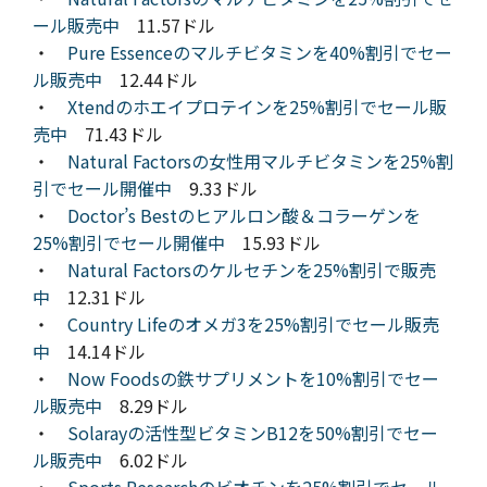
ール販売中
11.57ドル
・
Pure Essenceのマルチビタミンを40%割引でセー
ル販売中
12.44ドル
・
Xtendのホエイプロテインを25%割引でセール販
売中
71.43ドル
・
Natural Factorsの女性用マルチビタミンを25%割
引でセール開催中
9.33ドル
・
Doctor’s Bestのヒアルロン酸＆コラーゲンを
25%割引でセール開催中
15.93ドル
・
Natural Factorsのケルセチンを25%割引で販売
中
12.31ドル
・
Country Lifeのオメガ3を25%割引でセール販売
中
14.14ドル
・
Now Foodsの鉄サプリメントを10%割引でセー
ル販売中
8.29ドル
・
Solarayの活性型ビタミンB12を50%割引でセー
ル販売中
6.02ドル
・
Sports Researchのビオチンを25%割引でセール