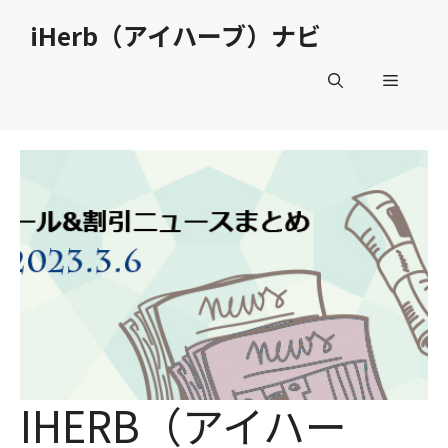
コ
iHerb（アイハーブ）ナビ
ン
テ
メ
ン
ツ
へ
ニ
ス
キ
ュ
ッ
プ
ー
IHERB（アイハー