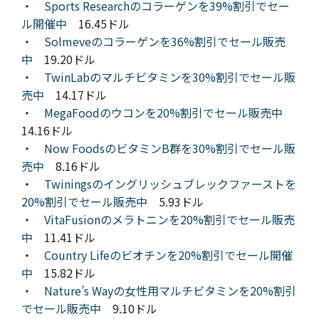
・
Sports Researchのコラーゲンを39%割引でセー
ル開催中
16.45ドル
・
Solmeveのコラーゲンを36%割引でセール販売
中
19.20ドル
・
TwinLabのマルチビタミンを30%割引でセール販
売中
14.17ドル
・
MegaFoodのウコンを20%割引でセール販売中
14.16ドル
・
Now FoodsのビタミンB群を30%割引でセール販
売中
8.16ドル
・
Twiningsのイングリッシュブレックファーストを
20%割引でセール販売中
5.93ドル
・
VitaFusionのメラトニンを20%割引でセール販売
中
11.41ドル
・
Country Lifeのビオチンを20%割引でセール開催
中
15.82ドル
・
Nature’s Wayの女性用マルチビタミンを20%割引
でセール販売中
9.10ドル