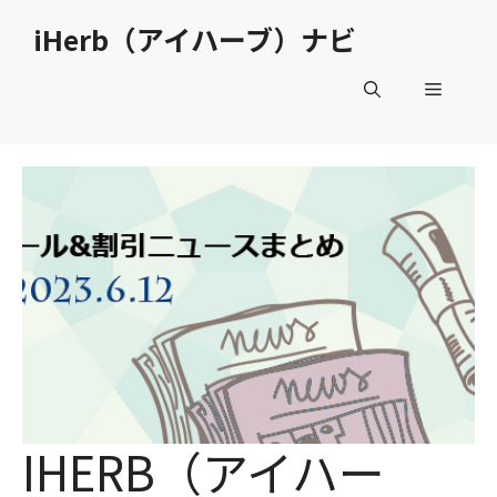
コ
iHerb（アイハーブ）ナビ
ン
テ
メ
ン
ツ
へ
ニ
ス
キ
ュ
ッ
プ
ー
IHERB（アイハー