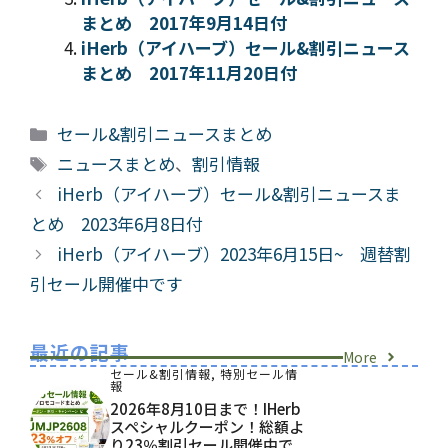
まとめ 2017年9月14日付
iHerb（アイハーブ）セール&割引ニュース
まとめ 2017年11月20日付
カ
セール&割引ニュースまとめ
テ
タ
ニュースまとめ
、
割引情報
ゴ
グ
iHerb（アイハーブ）セール&割引ニュースま
リ
とめ 2023年6月8日付
ー
iHerb（アイハーブ）2023年6月15日~ 週替割
引セール開催中です
最近の記事
More
セール&割引情報
,
特別セール情
報
2026年8月10日まで！iHerb
スペシャルクーポン！総額よ
り23％割引セール開催中で