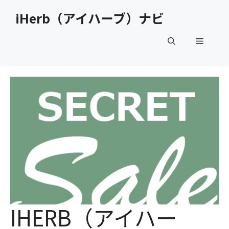
コ
iHerb（アイハーブ）ナビ
ン
テ
メ
ン
ツ
へ
ニ
ス
キ
ュ
ッ
プ
ー
IHERB（アイハー