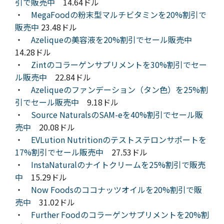
引で販売中
14.64ドル
・
MegaFoodの粉末型マルチビタミンを20%割引で
販売中
23.48ドル
・
Azeliqueの美容液を20%割引でセール販売中
14.28ドル
・
Zintのコラーゲンサプリメントを30%割引でセー
ル販売中
22.84ドル
・
Azeliqueのファンデーション（タン色）を25%割
引でセール販売中
9.18ドル
・
Source NaturalsのSAM-eを40%割引でセール販
売中
20.08ドル
・
EVLution Nutritionのテストステロンサポートを
17%割引でセール販売中
27.53ドル
・
InstaNaturalのナイトクリームを25%割引で販売
中
15.29ドル
・
Now Foodsのココナッツオイルを20%割引で販
売中
31.02ドル
・
Further Foodのコラーゲンサプリメントを20%割