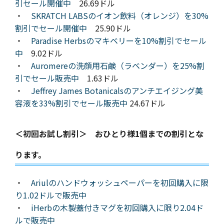
引セール開催中
26.69ドル
・
SKRATCH LABSのイオン飲料（オレンジ）を30%
割引でセール開催中
25.90ドル
・
Paradise Herbsのマキベリーを10%割引でセール
中
9.02ドル
・
Auromereの洗顔用石鹸（ラベンダー）を25%割
引でセール販売中
1.63ドル
・
Jeffrey James Botanicalsのアンチエイジング美
容液を33%割引でセール販売中
24.67ドル
＜初回お試し割引＞ おひとり様1個までの割引とな
ります。
・
Ariulのハンドウォッシュペーパーを初回購入に限
り1.02ドルで販売中
・
iHerbの木製蓋付きマグを初回購入に限り2.04ド
ルで販売中