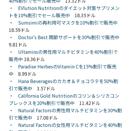
40%割引でセール販売中
13.32ドル
・
EVlution Nutritionのダイエット対策サプリメン
トを10%割引でセール販売中
18.35ドル
・
Sumsimiの再利用可マスクを10%割引で販売中
18.59ドル
・
Doctor’s Best 関節サポートを30%割引で販売中
9.81ドル
・
Ultaminsの男性用マルチビタミンを40%割引で
販売中
18.36ドル
・
Paradise HerbesのVitamin Cを15%割引で販売
中
8.99ドル
・
Hana Beveragesのカカオ＆チョコラテを50%割
引で販売中
3.57ドル
・
California Gold Nutritionのコリン＆シリカコン
プレックスを20%割引で販売中
11.42ドル
・
Natural Factorsの男性用マルチビタミンを30%割
引で販売中
17.08ドル
・
Natural Factorsの女性用マルチビタミンを40%割