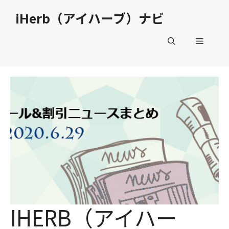
コ
iHerb（アイハーブ）ナビ
ン
テ
メ
ン
ツ
へ
ニ
ス
キ
ュ
ッ
プ
ー
IHERB（アイハー