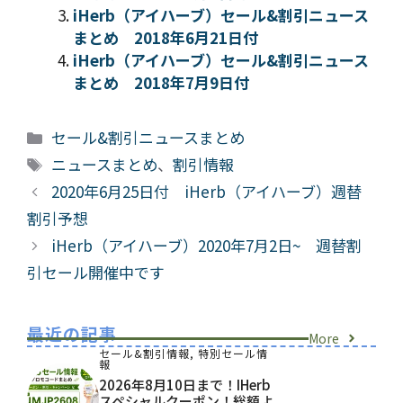
iHerb（アイハーブ）セール&割引ニュース
まとめ 2018年6月21日付
iHerb（アイハーブ）セール&割引ニュース
まとめ 2018年7月9日付
カ
セール&割引ニュースまとめ
テ
タ
ニュースまとめ
、
割引情報
ゴ
グ
2020年6月25日付 iHerb（アイハーブ）週替
リ
割引予想
ー
iHerb（アイハーブ）2020年7月2日~ 週替割
引セール開催中です
最近の記事
More
セール&割引情報
,
特別セール情
報
2026年8月10日まで！iHerb
スペシャルクーポン！総額よ