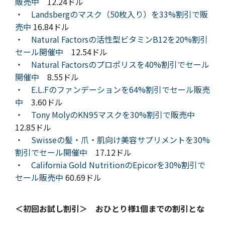
販売中
12.24ドル
・
Landsbergのマスク（50枚入り）を33%割引で販
売中
16.84ドル
・
Natural Factorsの活性型ビタミンB12を20%割引
セール開催中
12.54ドル
・
Natural Factorsのプロポリスを40%割引でセール
開催中
8.55ドル
・
E.L.Fのファンデーションを64%割引でセール販売
中
3.60ドル
・
Tony MolyのKN95マスクを30%割引で販売中
12.85ドル
・
Swisseの髪・爪・肌向け美容サプリメントを30%
割引でセール開催中
17.12ドル
・
California Gold NutritionのEpicorを30%割引で
セール販売中
60.69ドル
＜初回お試し割引＞ おひとり様1個までの割引とな