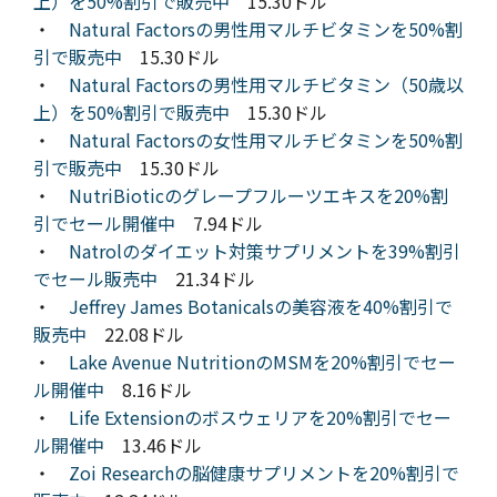
上）を50%割引で販売中
15.30ドル
・
Natural Factorsの男性用マルチビタミンを50%割
引で販売中
15.30ドル
・
Natural Factorsの男性用マルチビタミン（50歳以
上）を50%割引で販売中
15.30ドル
・
Natural Factorsの女性用マルチビタミンを50%割
引で販売中
15.30ドル
・
NutriBioticのグレープフルーツエキスを20%割
引でセール開催中
7.94ドル
・
Natrolのダイエット対策サプリメントを39%割引
でセール販売中
21.34ドル
・
Jeffrey James Botanicalsの美容液を40%割引で
販売中
22.08ドル
・
Lake Avenue NutritionのMSMを20%割引でセー
ル開催中
8.16ドル
・
Life Extensionのボスウェリアを20%割引でセー
ル開催中
13.46ドル
・
Zoi Researchの脳健康サプリメントを20%割引で