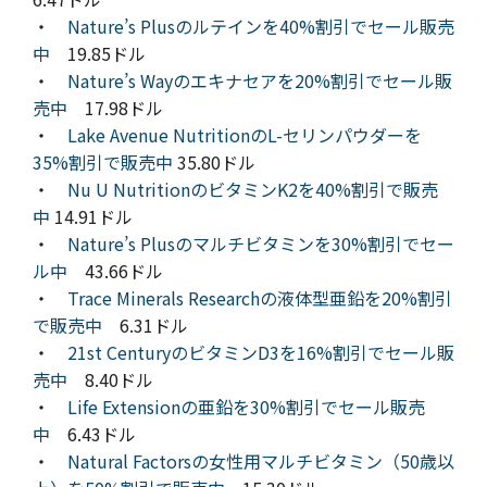
・
Nature’s Plusのルテインを40%割引でセール販売
中
19.85ドル
・
Nature’s Wayのエキナセアを20%割引でセール販
売中
17.98ドル
・
Lake Avenue NutritionのL-セリンパウダーを
35%割引で販売中
35.80ドル
・
Nu U NutritionのビタミンK2を40%割引で販売
中
14.91ドル
・
Nature’s Plusのマルチビタミンを30%割引でセー
ル中
43.66ドル
・
Trace Minerals Researchの液体型亜鉛を20%割引
で販売中
6.31ドル
・
21st CenturyのビタミンD3を16%割引でセール販
売中
8.40ドル
・
Life Extensionの亜鉛を30%割引でセール販売
中
6.43ドル
・
Natural Factorsの女性用マルチビタミン（50歳以