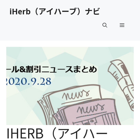
コ
iHerb（アイハーブ）ナビ
ン
テ
メ
ン
ツ
へ
ニ
ス
キ
ュ
ッ
プ
ー
IHERB（アイハー