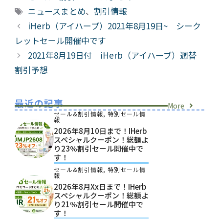
テ
タ
ニュースまとめ
、
割引情報
ゴ
グ
iHerb（アイハーブ）2021年8月19日~ シーク
リ
レットセール開催中です
ー
2021年8月19日付 iHerb（アイハーブ）週替
割引予想
最近の記事
More
セール&割引情報
,
特別セール情
報
2026年8月10日まで！iHerb
スペシャルクーポン！総額よ
り23％割引セール開催中で
す！
セール&割引情報
,
特別セール情
報
2026年8月xx日まで！iHerb
スペシャルクーポン！総額よ
り21％割引セール開催中で
す！