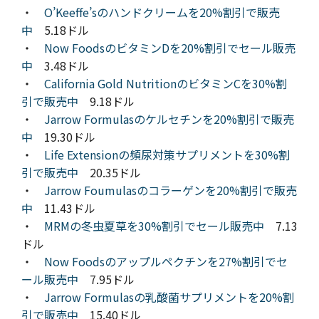
・
O’Keeffe’sのハンドクリームを20%割引で販売
中
5.18ドル
・
Now FoodsのビタミンDを20%割引でセール販売
中
3.48ドル
・
California Gold NutritionのビタミンCを30%割
引で販売中
9.18ドル
・
Jarrow Formulasのケルセチンを20%割引で販売
中
19.30ドル
・
Life Extensionの頻尿対策サプリメントを30%割
引で販売中
20.35ドル
・
Jarrow Foumulasのコラーゲンを20%割引で販売
中
11.43ドル
・
MRMの冬虫夏草を30%割引でセール販売中
7.13
ドル
・
Now Foodsのアップルペクチンを27%割引でセ
ール販売中
7.95ドル
・
Jarrow Formulasの乳酸菌サプリメントを20%割
引で販売中
15.40ドル