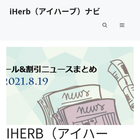
コ
iHerb（アイハーブ）ナビ
ン
テ
メ
ン
ツ
へ
ニ
ス
キ
ュ
ッ
プ
ー
IHERB（アイハー