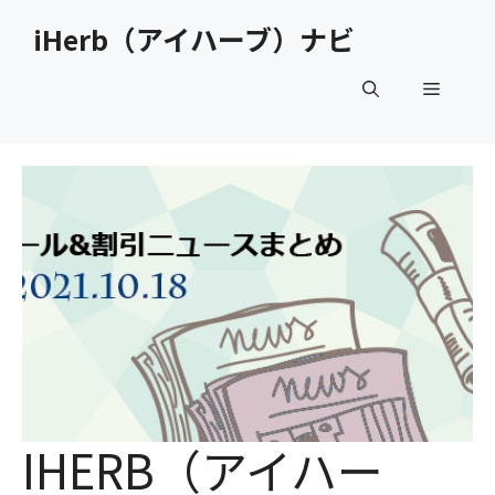
コ
iHerb（アイハーブ）ナビ
ン
テ
メ
ン
ツ
へ
ニ
ス
キ
ュ
ッ
プ
ー
IHERB（アイハー