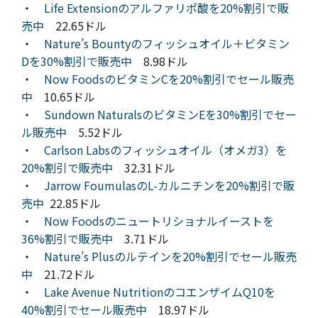
・
Life Extensionのアルファリポ酸を20%割引で販
売中
22.65ドル
・
Nature’s Bountyのフィッシュオイル＋ビタミン
Dを30%割引で販売中
8.98ドル
・
Now FoodsのビタミンCを20%割引でセール販売
中
10.65ドル
・
Sundown NaturalsのビタミンEを30%割引でセー
ル販売中
5.52ドル
・
Carlson Labsのフィッシュオイル（オメガ3）を
20%割引で販売中
32.31ドル
・
Jarrow FoumulasのL-カルニチンを20%割引で販
売中
22.85ドル
・
Now Foodsのニュートリショナルイーストを
36%割引で販売中
3.71ドル
・
Nature’s Plusのルテインを20%割引でセール販売
中
21.72ドル
・
Lake Avenue NutritionのコエンザイムQ10を
40%割引でセール販売中
18.97ドル