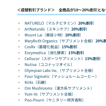
＜週替割引ブランド＞ 全商品が10～20%割引とな
・
NATURELO（マルチビタミン）
20%割引
・
ArtNaturals（スキンケア）
20%割引
・
Mount Lai（美容小物）
20%割引
・
MaryRuth Organics（サプリメント全般）
20%
・
CosRx（基礎化粧品）
15%割引
・
Enzymedica（消化酵素）
15%割引
・
Cellucor（スポーツサプリメント）
15%割引
・
Nutiva（ココナッツオイル）
・
Olympian Labs Inc.（サプリメント全般）
・
Four Sigmatic（マッシュルームコーヒー）
・
Kirks（石鹸）
・
Om Mushrooms（漢方系サプリメント）
・
Yum-Vs（サプリメント全般）
・
Poo-Pourri（サニタリー用芳香剤）