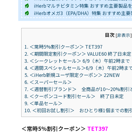
iHerbマルチビタミン特集 おすすめ主要製品
iHerbオメガ3（EPA/DHA）特集 おすすめ
目次
[
非表示
]
1.
＜常時5%割引クーポン＞ TET397
2.
＜期間限定割引クーポン＞ VALUE60 終了日未定
3.
＜シークレットセール＞ 6/9（木）午前2時まで
4.
＜週間スペシャルセール＞6/9（木）午前2時ま
5.
＜iHerb新規ユーザ限定クーポン＞ 22NEW
6.
＜スーパーセール＞
7.
＜週替割引ブランド＞ 全商品が10～20%割引
8.
＜クーポンコード割引セール＞ 終了日未定
9.
＜単品セール＞
10.
＜初回お試し割引＞ おひとり様1個までの割
＜常時5%割引クーポン＞
TET397