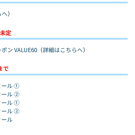
らへ
）
未定
ン VALUE60
（
詳細はこちらへ
）
まで
ール ①
ール ②
ール ①
ール ②
セール