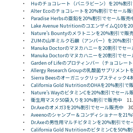
・
Huのチョコレート（バニラビーン）を20%割
・
Alter Ecoのチョコレートを20%割引でセール
・
Paradise Herbsの亜鉛を20%割引でセール販売
・
Lake Avenue NutritionのコエンザイムQ1
・
Nature’s Bountyのメラトニンを20%割引で販
・
ZUMの山羊ミルク石鹸（アンバー）を20%割
・
Manuka Doctorのマヌカハニーを20割引でセ
・
Manuka Doctorのマヌカハニーを20割引でセ
・
Garden of Lifeのプロティンバー（チョコ
・
Allergy Research Groupの乳酸菌サプリメ
・
Sierra Beesのオーガニックリップスティック
・
California Gold NutritionのDHAを20%割引
・
Nature’s WayのビタミンCを20%割引でセール
・
衛生用マスク50袋入りを30%割引で販売中
11
・
Dr.Axeのオメガ3を20%割引でセール販売中
30
・
Aveenoのシャンプー＆コンディショナーを21
・
Dr.Axeの男性用マルチビタミンを20%割引で
・
California Gold NutritionのビタミンCを5