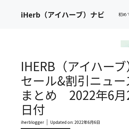
コ
ン
iHerb（アイハーブ）ナビ
初め
テ
ン
ツ
へ
ス
キ
IHERB（アイハーブ
ッ
プ
セール&割引ニュー
まとめ 2022年6月
日付
iherblogger
Updated on:
2022年6月6日